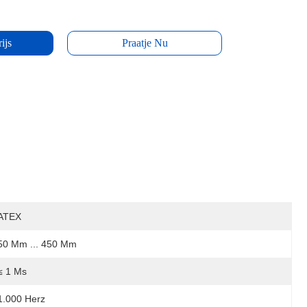
ijs
Praatje Nu
ATEX
50 Mm ... 450 Mm
≤ 1 Ms
1.000 Herz