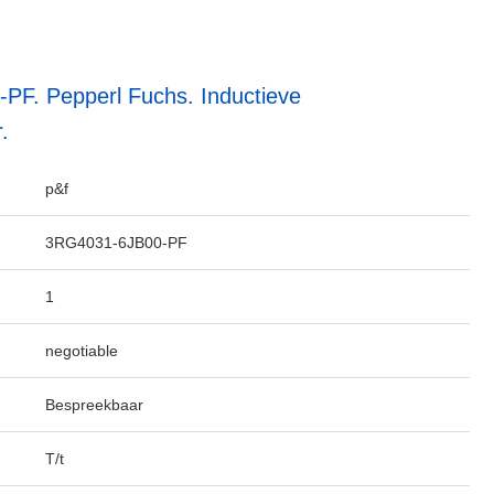
F. Pepperl Fuchs. Inductieve
.
p&f
3RG4031-6JB00-PF
1
negotiable
Bespreekbaar
T/t