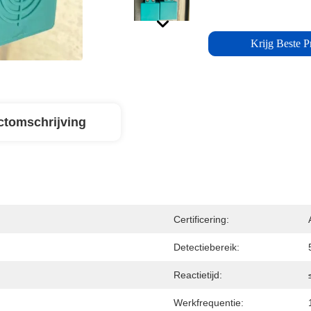
Krijg Beste Pr
ctomschrijving
Certificering:
Detectiebereik:
Reactietijd:
Werkfrequentie: