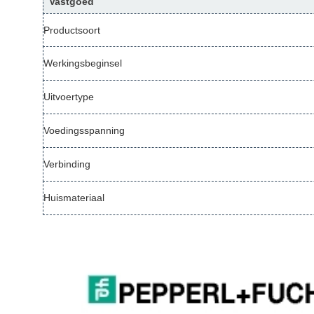
Vastgoed
Productsoort
Werkingsbeginsel
Uitvoertype
Voedingsspanning
Verbinding
Huismateriaal