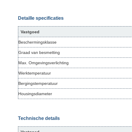
Detaille specificaties
Vastgoed
Beschermingsklasse
Graad van besmetting
Max. Omgevingsverlichting
Werktemperatuur
Bergingstemperatuur
Housingsdiameter
Technische details