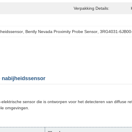
Verpakking Details:
jheidssensor
, 
Bently Nevada Proximity Probe Sensor
, 
3RG4031-6JB00-
 nabijheidssensor
ktrische sensor die is ontworpen voor het detecteren van diffuse re
iële omgevingen.