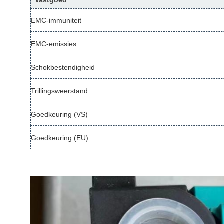
Vastgoed
EMC-immuniteit
EMC-emissies
Schokbestendigheid
Trillingsweerstand
Goedkeuring (VS)
Goedkeuring (EU)