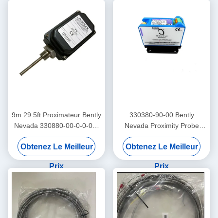
9m 29.5ft Proximateur Bently
330380-90-00 Bently
Nevada 330880-00-0-0-03-
Nevada Proximity Probe
02 PROXPAC Assemblage
3300 XL Capteur de
Obtenez Le Meilleur
Obtenez Le Meilleur
du transducteur de proximité
proximité à haute
température
Prix
Prix