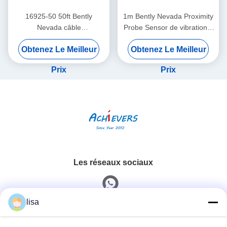
16925-50 50ft Bently
1m Bently Nevada Proximity
Nevada câble
Probe Sensor de vibration à
d'interconnexion de
double sonde 26530-12-10-
Obtenez Le Meilleur
Obtenez Le Meilleur
proximité sans blindage
00-000-309-00-03-01
Prix
Prix
Les réseaux sociaux
lisa
Contactez rapidement