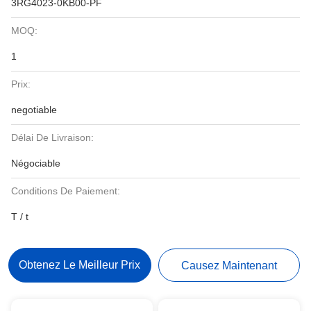
3RG4023-0KB00-PF
MOQ:
1
Prix:
negotiable
Délai De Livraison:
Négociable
Conditions De Paiement:
T / t
Obtenez Le Meilleur Prix
Causez Maintenant