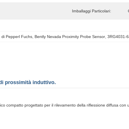
Imballaggi Particolari:
o di Pepperl Fuchs
, 
Bently Nevada Proximity Probe Sensor
, 
3RG4031-6J
 prossimità induttivo.
o compatto progettato per il rilevamento della riflessione diffusa con