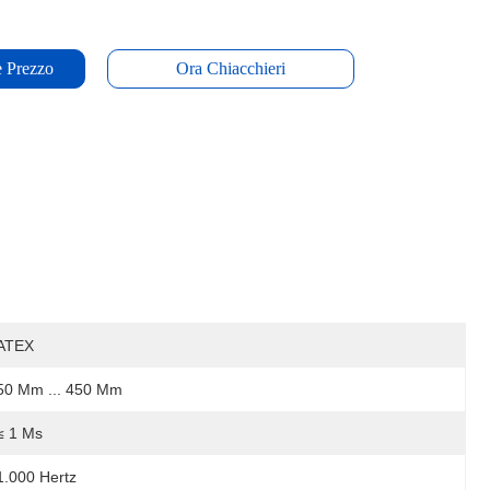
e Prezzo
Ora Chiacchieri
ATEX
50 Mm ... 450 Mm
≤ 1 Ms
1.000 Hertz