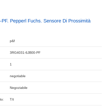
F. Pepperl Fuchs. Sensore Di Prossimità
p&f
3RG4031-6JB00-PF
1
negotiable
Negoziabile
to:
T/t