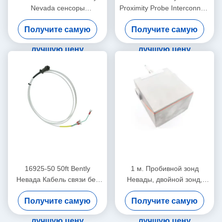
Nevada сенсоры
Proximity Probe Interconnect
соединительный кабель
Cable с броней -15 - C
Получите самую
Получите самую
лучшую цену
лучшую цену
16925-50 50ft Bently
1 м. Пробивной зонд
Невада Кабель связи без
Невады, двойной зонд,
брони
вибрационный датчик
Получите самую
Получите самую
26530-12-10-00-000-309-
00-03-01
лучшую цену
лучшую цену