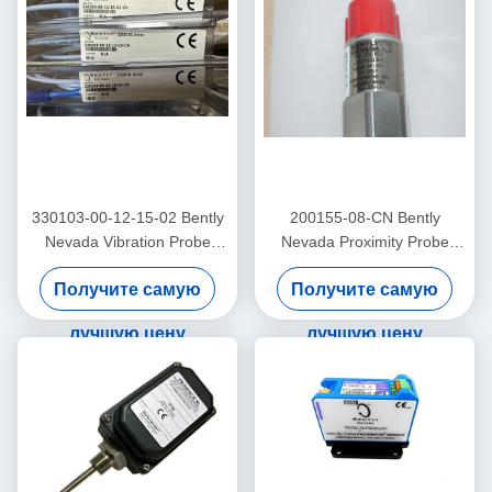
330103-00-12-15-02 Bently
200155-08-CN Bently
Nevada Vibration Probe
Nevada Proximity Probe
3300 Xl Проксимиторный
низкочастотный
Получите самую
Получите самую
датчик
Trendmaster Pro
акселерометр
лучшую цену
лучшую цену