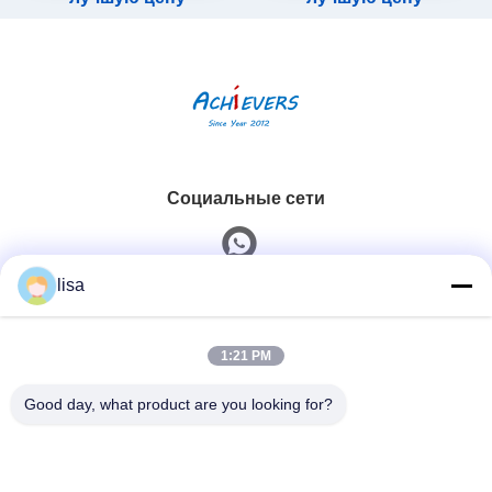
Социальные сети
lisa
Быстрый контакт
1:21 PM
Телефон
0086-13828861501
Good day, what product are you looking for?
Электронная Почта