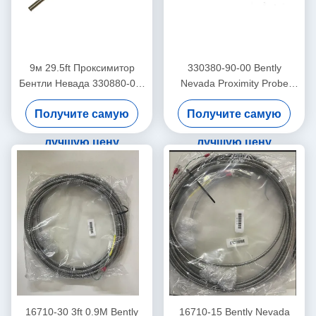
9м 29.5ft Проксимитор
330380-90-00 Bently
Бентли Невада 330880-00-
Nevada Proximity Probe
0-0-03-02 PROXPAC
3300 XL
Получите самую
Получите самую
высокотемпературный
датчик близости
лучшую цену
лучшую цену
16710-30 3ft 0.9M Bently
16710-15 Bently Nevada