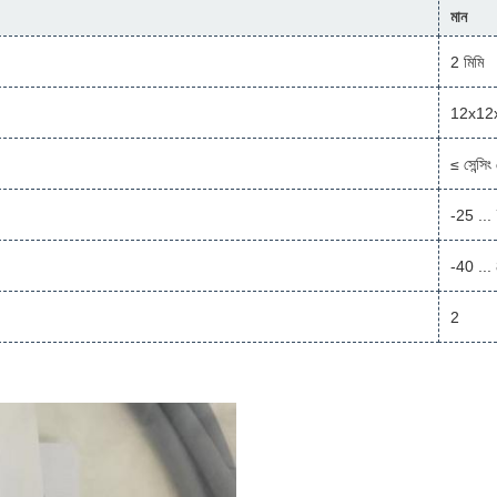
মান
2 মিমি
12x12x
≤ সেন্সি
-25 ...
-40 ...
2