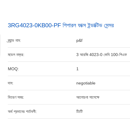
3RG4023-0KB00-PF পিপারল ফাক্স ইন্ডাক্টিভ সেন্সর
ব্র্যান্ড নাম:
p&f
মডেল নম্বর:
3 আরজি 4023-0 কেবি 100-পিএফ
MOQ:
1
দাম:
negotiable
বিতরণ সময়:
আলোচনা সাপেক্ষে
অর্থ প্রদানের শর্তাবলী:
টি/টি