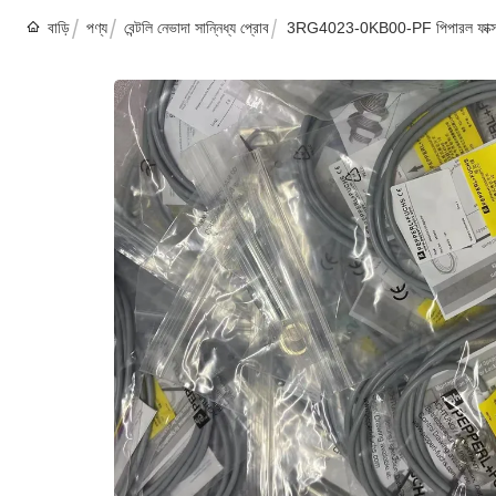
বাড়ি
পণ্য
বেন্টলি নেভাদা সান্নিধ্য প্রোব
3RG4023-0KB00-PF পিপারল ফাক্স ইন্ড