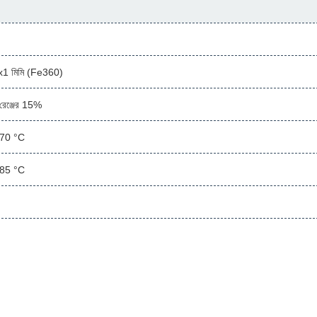
1 মিমি (Fe360)
ং রেঞ্জের 15%
 70 °C
 85 °C