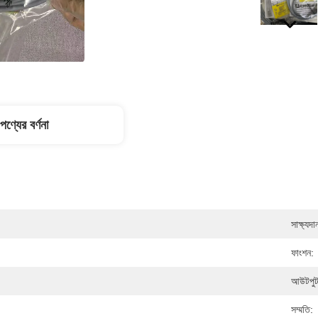
পণ্যের বর্ণনা
সাক্ষ্যদা
ফাংশন:
আউটপুট র
সম্মতি: