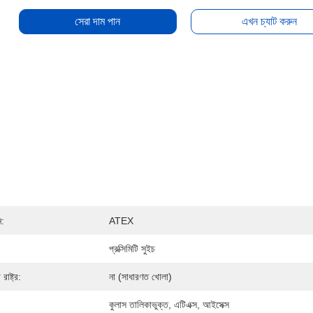
সেরা দাম পান
এখন চ্যাট করুন
ন:
ATEX
প্রক্সিমিটি সুইচ
াষ্ট্র:
না (সাধারণত খোলা)
কুলাস তালিকাভুক্ত, এটিএক্স, আইসেক্স