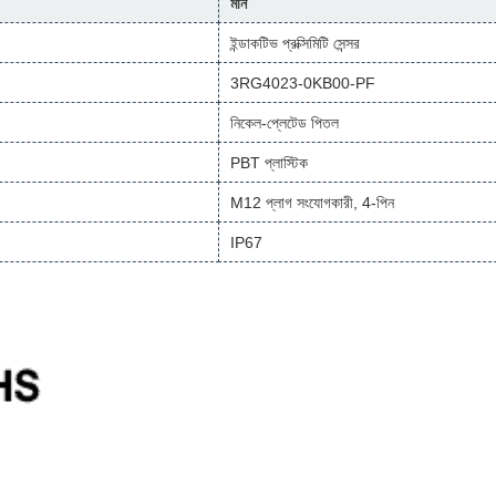
মান
ইন্ডাকটিভ প্রক্সিমিটি সেন্সর
3RG4023-0KB00-PF
নিকেল-প্লেটেড পিতল
PBT প্লাস্টিক
M12 প্লাগ সংযোগকারী, 4-পিন
IP67