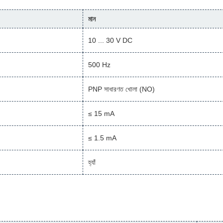
মান
10 ... 30 V DC
500 Hz
PNP সাধারণত খোলা (NO)
≤ 15 mA
≤ 1.5 mA
হ্যাঁ