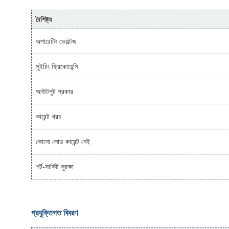
বৈশিষ্ট্য
অপারেটিং ভোল্টেজ
সুইচিং ফ্রিকোয়েন্সি
আউটপুট প্রকার
কারেন্ট খরচ
কোনো লোড কারেন্ট নেই
শর্ট-সার্কিট সুরক্ষা
প্রযুক্তিগত বিবরণ