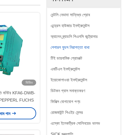
বেন্টলি নেভাদা সান্নিধ্য প্রোব
এন্ড্রেস হাউজার ইনস্ট্রুমেন্টস
অ্যালেন ব্র্যাডলি পিএলসি কন্ট্রোলার
পেপারল ফুচস নিরাপত্তা বাধা
টিই ডায়নামিক প্রোডাক্ট
এমটিএল ইনস্ট্রুমেন্টস
ইয়োকোগাওয়া ইনস্ট্রুমেন্টস
ভিডিও
ডিটকন গ্যাস সনাক্তকরণ
গতি মনিটর KFA6-DWB-
হ PEPPERL FUCHS
ফিনিক্স যোগাযোগ পণ্য
রোজমাউন্ট পিএইচ সেন্সর
 দাম পান
এস্কো ইলেকট্রিক সোলিনয়েড ভালভ
SICK যন্ত্রপাতি