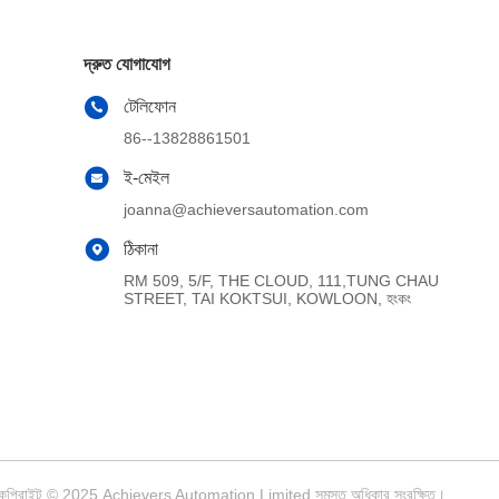
দ্রুত যোগাযোগ
টেলিফোন
86--13828861501
ই-মেইল
joanna@achieversautomation.com
ঠিকানা
RM 509, 5/F, THE CLOUD, 111,TUNG CHAU
STREET, TAI KOKTSUI, KOWLOON, হংকং
হকারী। কপিরাইট © 2025 Achievers Automation Limited সমস্ত অধিকার সংরক্ষিত।