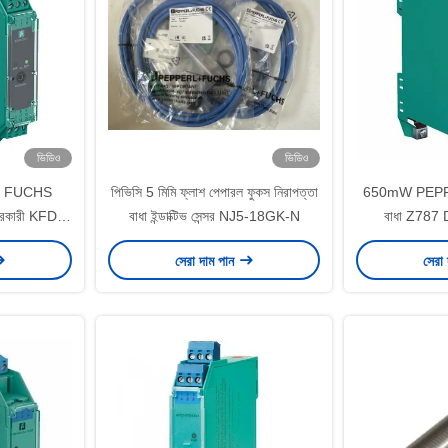
ভিডিও
ভিডিও
RL FUCHS
পিভিসি 5 মিমি ফ্লাশ পেপারল ফুকস নিরাপত্তা
650mW PEPP
ন্তরকারী KFD2-
বাধা ইন্ডাক্টিভ সেন্সর NJ5-18GK-N
বাধা Z787 D
স মোড
সেরা দাম পান
সেরা