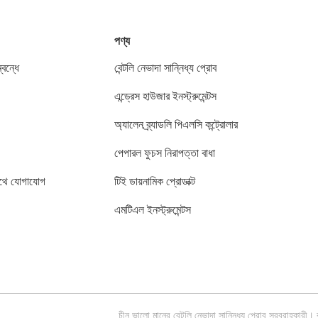
পণ্য
বন্ধে
বেন্টলি নেভাদা সান্নিধ্য প্রোব
এন্ড্রেস হাউজার ইনস্ট্রুমেন্টস
অ্যালেন ব্র্যাডলি পিএলসি কন্ট্রোলার
পেপারল ফুচস নিরাপত্তা বাধা
থে যোগাযোগ
টিই ডায়নামিক প্রোডাক্ট
এমটিএল ইনস্ট্রুমেন্টস
চীন ভালো মানের বেন্টলি নেভাদা সান্নিধ্য প্রোব সরবরা