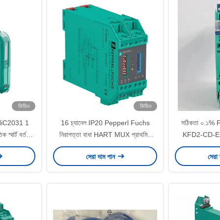
ভিডিও
ভিডিও
iC2031 1
16 চ্যানেল IP20 Pepperl Fuchs
সঠিকতা ০.১
ক স্মার্ট বর্তমান
নিরাপত্তা বাধা HART MUX প্রাথমিক
KFD2-CD-Ex1.
মডিউল KFD2-HMM-16
ড
সেরা দাম পান
সেরা