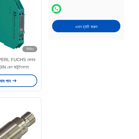
এখন চ্যাট করুন
ভিডিও
ERL FUCHS জেনার
IN রেল মাউন্টযোগ্য
 দাম পান