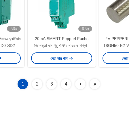
ভিডিও
ভিডিও
েড ড্রাইভার
20mA SMART Pepperl Fuchs
2V PEPPER
া KFD0-SD2-
নিরাপত্তা বাধা ট্রান্সমিটার পাওয়ার সাপ্লাই
18GH50-E2-V1 ইন্ড
KFD2-STC5-Ex1.H
0 
সেরা দাম পান
সেরা
1
2
3
4