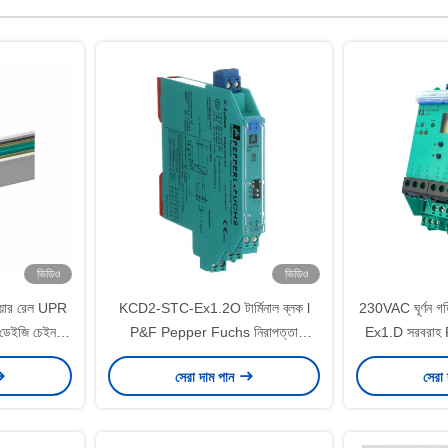
ভিডিও
ভিডিও
ওয়ার রেল UPR
KCD2-STC-Ex1.2O টার্মিনাল ব্লক l
230VAC ঘূর্ণন 
জি চেইন দূর
P&F Pepper Fuchs নিরাপত্তা
Ex1.D সরবরা
বাধাট্রান্সমিটার পাওয়ার সাপ্লাই
সেরা দাম পান
সেরা