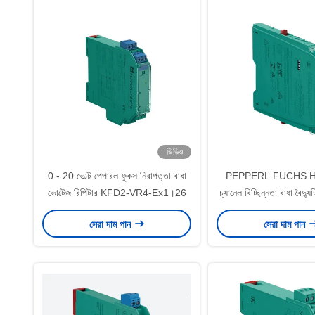
ভিডিও
0 - 20 ভোল্ট পেপারল ফুকস নিরাপত্তা বাধা
PEPPERL FUCHS H
ভোল্টেজ রিপিটার KFD2-VR4-Ex1।26
চ্যানেল বিচ্ছিন্নতা বাধা বৈদ্যুতি
ড্রাইভার
সেরা দাম পান
সেরা দাম পান