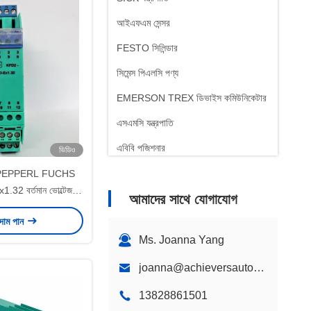
আইএফএম সেন্সর
FESTO সিলিন্ডার
সিমেন্স পিএলসি পণ্য
EMERSON TREX ডিভাইস কমিউনিকেটার
এসএমসি যন্ত্রপাতি
এবিবি পজিশনার
ভিডিও
% PEPPERL FUCHS
32 বর্তমান ভোল্টেজ
আমাদের সাথে যোগাযোগ
্রাইভার
 দাম পান
Ms. Joanna Yang
joanna@achieversautomation.com
13828861501