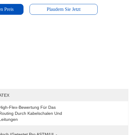
n Preis
Plaudern Sie Jetzt
ATEX
High-Flex-Bewertung Für Das 
Routing Durch Kabelschalen Und 
Leitungen
Hoch (getestet Pro ASTM/UL -