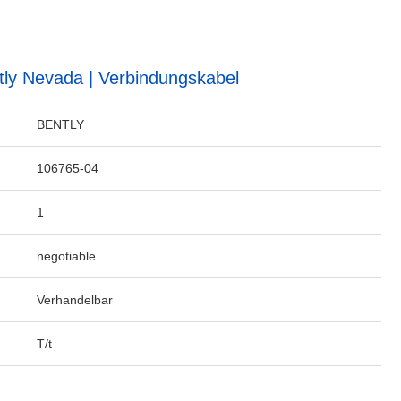
tly Nevada | Verbindungskabel
BENTLY
106765-04
1
negotiable
Verhandelbar
T/t