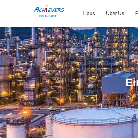
Haus
Über Us
P
Ei