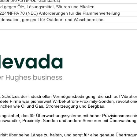
estet pro ASTM/UL -Standards)
d gegen Öle, Lösungsmittel, Säuren und Alkalien
L 224/NFPA 70 (NEC) Anforderungen für die Flammenverteilung
ensation, geeignet für Outdoor- und Waschbereiche
 Schutzes der industriellen Vermögensbedingung, die sich auf Vibrati
ündete Firma war pionierweit Wirbel-Strom-Proximity-Sonden, revoluti
anchen wie Öl und Gas, Stromerzeugung und Bergbau.
ungskabel, das für Überwachungssysteme mit hoher Präzisionsmaschiner
tionswandler, Proximity -Sonden und andere Sensoren mit Überwachung
grität über seine Länge zu halten, und sorgt für eine genaue Übertra