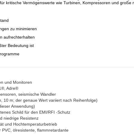
für kritische Vermögenswerte wie Turbinen, Kompressoren und große r
stand
ungen zu minimieren
en aufrechterhalten
ößter Bedeutung ist
sprogramme
en und Monitoren
1®, Adre®
sensoren, seismische Wandler
m, 10 m; der genaue Wert variiert nach Reihenfolge)
 dieser Anwendung)
htenes Schild für den EMI/RFI -Schutz
nd niedrige Resistenz
ät und Hochtemperaturbetrieb
PVC, ölresistente, flammretardante