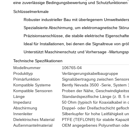
eine zuverlässige Bedingungsbewertung und Schutzfunktionen 
Schlüsselmerkmale
Robuster industrieller Bau mit überlegenem Umweltwider
Spezialisierte Abschirmung, um elektromagnetische Stör
Präzisionsanschlüsse, die stabile elektrische Eigenschaft
Ideal für Installationen, bei denen die Signaltreue von gr
Unterstützt Maschinenschutz und Vorhersage -Wartung
Technische Spezifikationen
Modellnummer
106765-04
Produkttyp
Verlängerungskabelbaugruppe
Primärfunktion
Signalübertragung zwischen Sensor
Kompatible Systeme
Bently Nevada 3500 -Serie, System 
Kompatible Sensoren
Proben der Nähe, Geschwindigkeits
Länge
Standardspezifische Länge (z. B. 5 
Impedanz
50 Ohm (typisch für Koaxialkabel in
Abschirmung
Doppel- oder Dreifachschicht gefloc
Innenleiter
Silberkupfer für hohe Leitfähigkeit u
Dielektrisches Material
PTFE (TEFLON®) für stabile Kapazit
Außenmantelmaterial
OEM angegebenes Polyurethan oder 