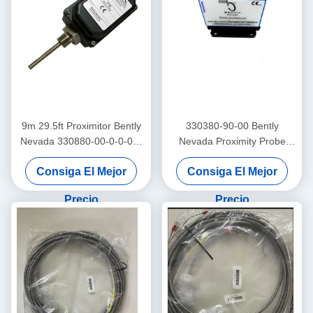
9m 29.5ft Proximitor Bently
330380-90-00 Bently
Nevada 330880-00-0-0-03-
Nevada Proximity Probe
02 ProxPAC Proximidad
3300 XL Sensor de
Consiga El Mejor
Consiga El Mejor
Transductor Asamblea
proximidad de alta
temperatura
Precio
Precio