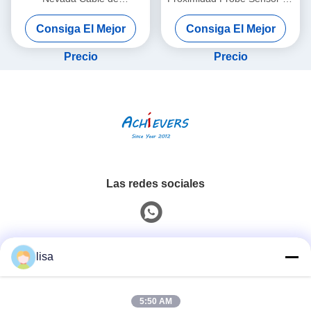
interconexión de proximidad
vibración de doble sonda
Consiga El Mejor
Consiga El Mejor
sin armadura
26530-12-10-00-000-309-
00-03-01
Precio
Precio
Las redes sociales
Contacto rápido
lisa
Teléfono
5:50 AM
0086-13828861501