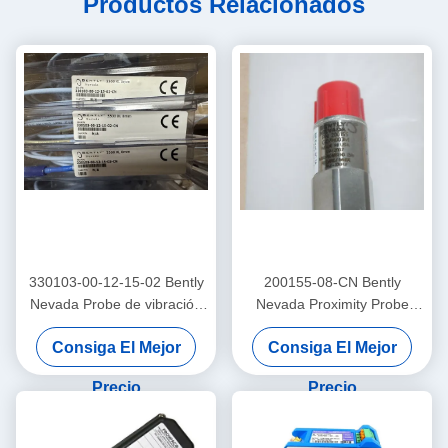
Productos Relacionados
330103-00-12-15-02 Bently
200155-08-CN Bently
Nevada Probe de vibración
Nevada Proximity Probe
3300 Xl Proximador sensor
Trendmaster Pro
Consiga El Mejor
Consiga El Mejor
Acelerómetro de baja
frecuencia
Precio
Precio