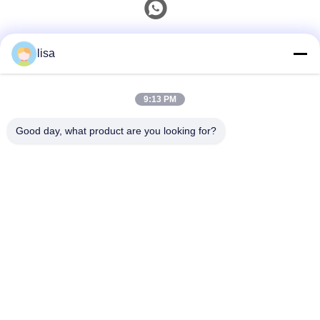
Contacto rápido
lisa
Teléfono
9:13 PM
0086-13828861501
Good day, what product are you looking for?
Email
joanna@achieversautomation.com
Dirección
RM 509, 5/F, THE CLOUD, 111, calle Tung Chau, TAI
KOKTSUI, KOWLOON, HONG KONG El nombre de la
ciudad de Hong Kong es el de la ciudad de Kowloon.
Políticas De Privacidad
|
Mapa Del Sitio