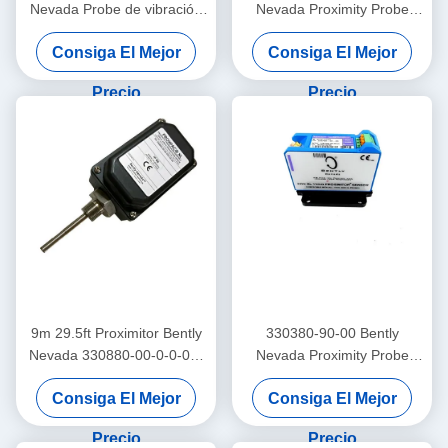
Nevada Probe de vibración
Nevada Proximity Probe
3300 Xl Proximador sensor
Trendmaster Pro
Consiga El Mejor
Consiga El Mejor
Acelerómetro de baja
frecuencia
Precio
Precio
9m 29.5ft Proximitor Bently
330380-90-00 Bently
Nevada 330880-00-0-0-03-
Nevada Proximity Probe
02 ProxPAC Proximidad
3300 XL Sensor de
Consiga El Mejor
Consiga El Mejor
Transductor Asamblea
proximidad de alta
temperatura
Precio
Precio