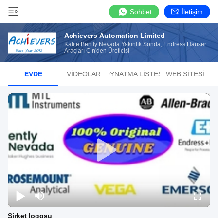
Sohbet
İletişim
Achievers Automation Limited
Kalite Bently Nevada Yakınlık Sonda, Endress Hauser
Araçları Çin'den Üreticisi
EVDE
VIDEOLAR
OYNATMA LISTESI
WEB SITESI
Şirket logosu