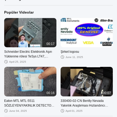
Popüler Videolar
00:17
00:59
Schneider Electric Elektronik Aşırı
Şirket logosu
Yüklenme rölesi TeSys LT47,
June 11, 2025
manuel, 0.5 ila 6A, 200 ila 240VAC
April 25, 2025
LT470
00:16
00:07
Eaton MTL MTL-5511
330400-02-CN Bently Nevada
SÖZLEYEN/YAKINLIK DETECTOR
Yakınlık Araştırması Hızlandırıcı
arayüzü
Hızlandırma Dönüştürücüleri
June 04, 2025
April 01, 2025