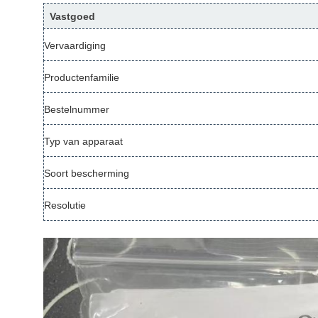
Vastgoed
Vervaardiging
Productenfamilie
Bestelnummer
Typ van apparaat
Soort bescherming
Resolutie