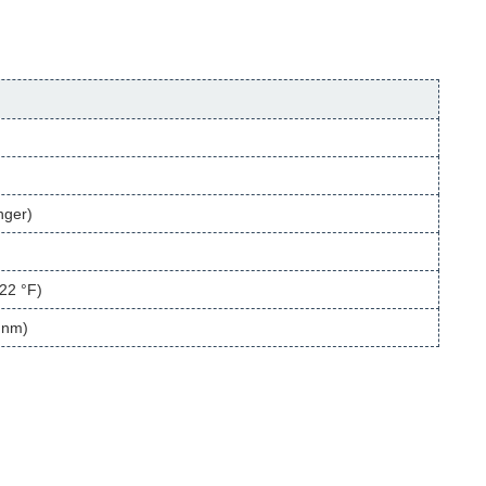
nger)
122 °F)
 nm)