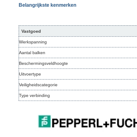
Belangrijkste kenmerken
Vastgoed
Werkspanning
Aantal balken
Beschermingsveldhoogte
Uitvoertype
Veiligheidscategorie
Type verbinding