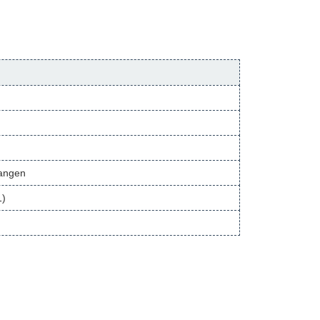
gangen
1)