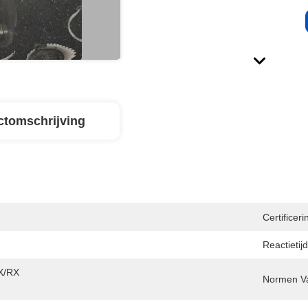
ctomschrijving
Certificeri
Reactietijd
X/RX 
Normen V