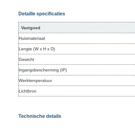
Detaille specificaties
Vastgoed
Huismateriaal
Lengte (W x H x D)
Gewicht
Ingangsbescherming (IP)
Werktemperatuur
Lichtbron
Technische details