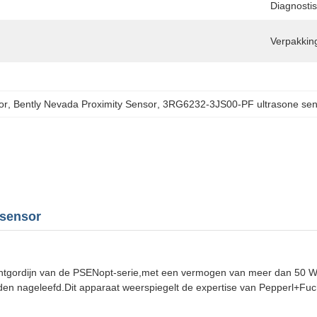
Diagnosti
Verpakking
or
, 
Bently Nevada Proximity Sensor
, 
3RG6232-3JS00-PF ultrasone sen
 sensor
tgordijn van de PSENopt-serie,met een vermogen van meer dan 50 W,H
en nageleefd.Dit apparaat weerspiegelt de expertise van Pepperl+Fuc