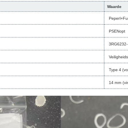
Waarde
Peperl+Fu
PSENopt
3RG6232-
Veiligheids
Type 4 (v
14 mm (vi