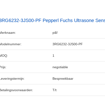
3RG6232-3JS00-PF Pepperl Fuchs Ultrasone Sen
Merknaam:
p&f
Modelnummer:
3RG6232-3JS00-PF
MOQ:
1
Prijs:
negotiable
Leveringstermijn:
Bespreekbaar
Betalingsvoorwaarden:
T/t