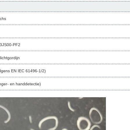
chs
3JS00-PF2
lichtgordijn
olgens EN IEC 61496-1/2)
nger- en handdetectie)