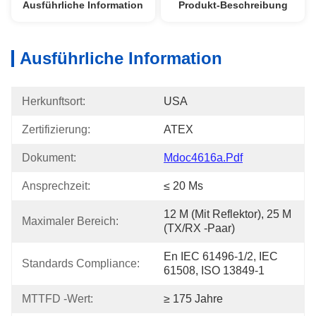
Ausführliche Information
Produkt-Beschreibung
Ausführliche Information
Herkunftsort:
USA
Zertifizierung:
ATEX
Dokument:
Mdoc4616a.pdf
Ansprechzeit:
≤ 20 Ms
12 M (mit Reflektor), 25 M 
Maximaler Bereich:
(TX/RX -Paar)
En IEC 61496-1/2, IEC 
Standards Compliance:
61508, ISO 13849-1
MTTFD -Wert:
≥ 175 Jahre