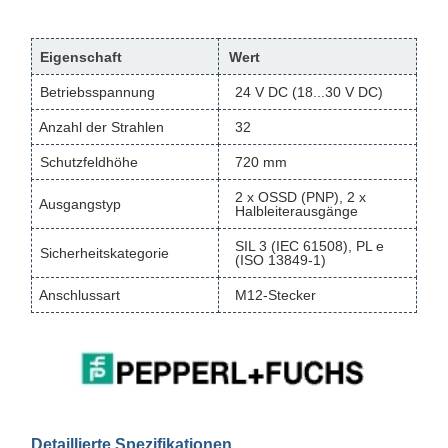
Eigenschaft
Wert
Betriebsspannung
24 V DC (18...30 V DC)
Anzahl der Strahlen
32
Schutzfeldhöhe
720 mm
2 x OSSD (PNP), 2 x
Ausgangstyp
Halbleiterausgänge
SIL 3 (IEC 61508), PL e
Sicherheitskategorie
(ISO 13849-1)
Anschlussart
M12-Stecker
Detaillierte Spezifikationen