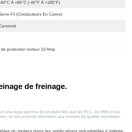
-40°C À +85°C (-40°F À +185°F)
Serre-Fil (Conducteurs En Cuivre)
Cartonné
r de protection moteur 10 Amp
einage de freinage.
ant une large gamme de produits tels que les PLC, les HMI et les
tries, et ses produits répondent aux normes de qualité mondiales,
es du moteur dans les applications industrielles.il intègre