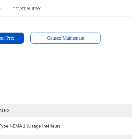
t:
T/T,XT,ALIPAY
ur Prix
Causez Maintenant
ATEX
Type NEMA 1 (Usage Intérieur)