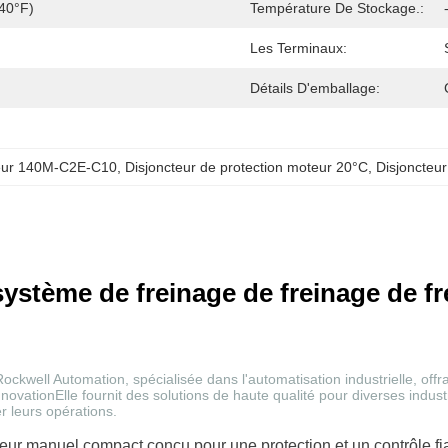
40°F)
Température De Stockage.:
Les Terminaux:
Détails D'emballage:
teur 140M-C2E-C10
, 
Disjoncteur de protection moteur 20°C
, 
Disjoncteu
système de freinage de freinage de fr
well Automation, spécialisée dans l'automatisation industrielle, offr
ovationElle fournit des solutions de haute qualité pour diverses indus
er leurs opérations.
 manuel compact conçu pour une protection et un contrôle fiabl