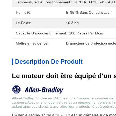
Température De Fonctionnement.:
20°C À +60°C (-4°F À +1
Humidité:
5–95 % Sans Condensation
Le Poids:
~0.3 Kg
Capacité D'approvisionnement:
100 Pièces Par Mois
Mettre en évidence:
Disjoncteur de protection mo
Description De Produit
Le moteur doit être équipé d'un 
Allen-Bradley, fondée en 1903, est une marque renommée de Rock
capteurs.Avec une longue histoire et un engagement envers l'inn
aidant ainsi ses clients à accroître leur productivité et à optimis
L'Allen-Bradley 140M-C2E-C10 est un démarreur de moteur