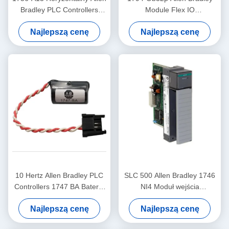
Bradley PLC Controllers
Module Flex IO
Podwozie 13 13 gniazdek
Elektronicznie chroniony
Najlepszą cenę
Najlepszą cenę
moduł wyjściowy dyskretny
10 Hertz Allen Bradley PLC
SLC 500 Allen Bradley 1746
Controllers 1747 BA Bateria
NI4 Moduł wejścia
SLC 500 Bateria litowa
analogowego o wysokiej
Najlepszą cenę
Najlepszą cenę
rozdzielczości