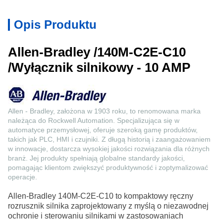
Opis Produktu
Allen-Bradley /140M-C2E-C10
/Wyłącznik silnikowy - 10 AMP
Allen - Bradley, założona w 1903 roku, to renomowana marka
należąca do Rockwell Automation. Specjalizująca się w
automatyce przemysłowej, oferuje szeroką gamę produktów,
takich jak PLC, HMI i czujniki. Z długą historią i zaangażowaniem
w innowacje, dostarcza wysokiej jakości rozwiązania dla różnych
branż. Jej produkty spełniają globalne standardy jakości,
pomagając klientom zwiększyć produktywność i zoptymalizować
operacje.
Allen-Bradley 140M-C2E-C10 to kompaktowy ręczny
rozrusznik silnika zaprojektowany z myślą o niezawodnej
ochronie i sterowaniu silnikami w zastosowaniach