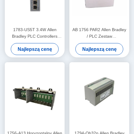
1783-US5T 3.4W Allen
AB 1756 PAR2 Allen Bradley
Bradley PLC Controllers
/ PLC Zestaw
Przemysłowy przełącznik
redundantnego zasilacza
Najlepszą cenę
Najlepszą cenę
Ethernet Pięć miedzianych
ControlLogix
portów
1756-A13 Horyzontalny Allen
1794-Ob32p Allen Bradley