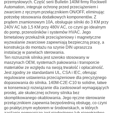
przemysłowych. Część serii Bulletin 140M firmy Rockwell
Automation, integruje ochronę przed przeciążeniem i
zwarciem z ręcznym przełącznikiem ON/OFF, eliminując
potrzebę stosowania dodatkowych komponentów. Z
prądem znamionowym 10A, obsługuje silniki do 3 KM przy
240V AC lub 1,5 KM przy 480V AC, co czyni go idealnym
do pomp, przenośników i systemów HVAC. Jego
bimetalowy przekaźnik przeciążeniowy i magnetyczne
wyzwalanie zwarciowe zapewniają bezpieczną pracę, a
konstrukcja do montażu na szynie DIN upraszcza
instalację w panelach sterowania.
Ten rozrusznik silnika jest szeroko stosowany w
maszynach OEM, systemach pakowania i transporcie
materiałów ze względu na swoją trwałość i opłacalność.
Jest zgodny ze standardami UL, CSA i IEC, oferując
regulowane ustawienia przeciążeniowe dla precyzyjnego
dopasowania do silnika. 140M-C2E-C10 to solidne, łatwe
w konserwacji rozwiązanie dla zastosowań wymagających
prostej, ale skutecznej ochrony silnika bez
skomplikowanego okablowania. Jego ręczne sterowanie
przełącznikiem zapewnia bezpośrednią obsługę, co czyni
go praktycznym wyborem w środowiskach, w których
zasilanie pomocnicze jest niedostępne lub niepotrzebne.