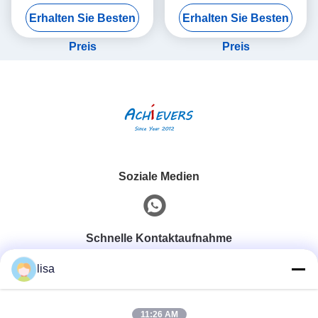
Ethernet-
Stromversorgungsbundle
Erhalten Sie Besten
Erhalten Sie Besten
Kommunikationsmodul
32VDC
Preis
Preis
Soziale Medien
Schnelle Kontaktaufnahme
lisa
Telefon
0086-13828861501
11:26 AM