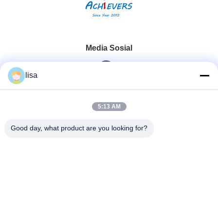
Media Sosial
lisa
Kontak Cepat
5:13 AM
Telp
Good day, what product are you looking for?
0086-13828861501
E-Mail
joanna@achieversautomation.com
Alamat