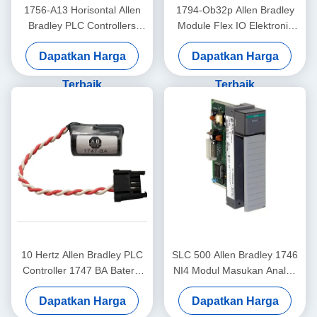
1756-A13 Horisontal Allen
1794-Ob32p Allen Bradley
Bradley PLC Controllers
Module Flex IO Elektronik
Chassis Tiga belas 13 slot
Dilindungi Modul Diskrit
Dapatkan Harga
Dapatkan Harga
Output
Terbaik
Terbaik
10 Hertz Allen Bradley PLC
SLC 500 Allen Bradley 1746
Controller 1747 BA Baterai
NI4 Modul Masukan Analog
SLC 500 Baterai Lithium
Resolusi Tinggi
Dapatkan Harga
Dapatkan Harga