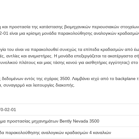
και προστασία της κατάστασης βιομηχανικών περιουσιακών στοιχείων, 
-02-01 είναι μια κρίσιμη μονάδα παρακολούθησης αναλογικών κραδασμ
ργία του είναι να παρακολουθεί συνεχώς τα επίπεδα κραδασμών από έως
, αντλίες και ανεμιστήρες. Η μονάδα επεξεργάζεται τα ακατέργαστα σ
υνολικού πλάτους και μιας τάσης κενού για αισθητήρες εγγύτητας) στ
ς δεδομένων εντός της σχάρας 3500. Λαμβάνει ισχύ από το backplane τ
, συναγερμό και λειτουργίες διακοπής.
0-02-01
μα προστασίας μηχανημάτων Bently Nevada 3500
α παρακολούθησης αναλογικών κραδασμών 4 καναλιών