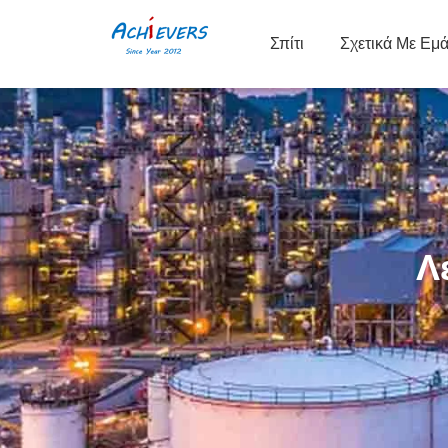
Σπίτι
Σχετικά Με Εμ
Λ