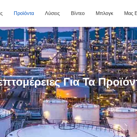
άς
Προϊόντα
Λύσεις
Βίντεο
Μπλογκ
Μας Ε
επτομέρειες Για Τα Προϊόν