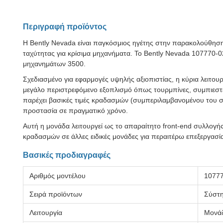
Περιγραφή προϊόντος
Η Bently Nevada είναι παγκόσμιος ηγέτης στην παρακολούθηση 
ταχύτητας για κρίσιμα μηχανήματα. Το Bently Nevada 107770
μηχανημάτων 3500.
Σχεδιασμένο για εφαρμογές υψηλής αξιοπιστίας, η κύρια λειτου
μεγάλο περιστρεφόμενο εξοπλισμό όπως τουρμπίνες, συμπιεστές
παρέχει βασικές τιμές κραδασμών (συμπεριλαμβανομένου του σ
προστασία σε πραγματικό χρόνο.
Αυτή η μονάδα λειτουργεί ως το απαραίτητο front-end συλλογή
κραδασμών σε άλλες ειδικές μονάδες για περαιτέρω επεξεργασία
Βασικές προδιαγραφές
Αριθμός μοντέλου
10777
Σειρά προϊόντων
Σύστη
Λειτουργία
Μονάδ