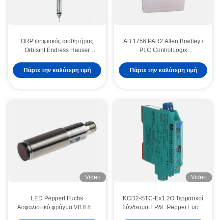
ORP ψηφιακός αισθητήρας
AB 1756 PAR2 Allen Bradley /
Orbisint Endress Hauser
PLC ControlLogix
Instruments 120mm CPS12D-
Επαναχρησιμοποιημένο
7PA21
εξοπλισμό παροχής ρεύματος
Πάρτε την καλύτερη τιμή
Πάρτε την καλύτερη τιμή
Video
Video
LED Pepperl Fuchs
KCD2-STC-Ex1.2O Τερματικοί
Ασφαλιστικό φράγμα Vt18 8 H
Σύνδεσμοι l P&F Pepper Fuchs
120 M 40a 65b 118 128
Safety BarrierTransmitter