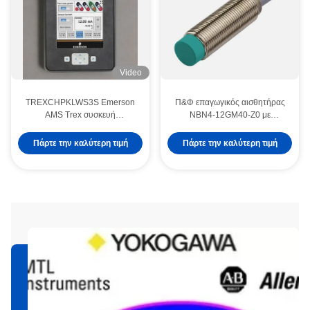
Video
TREXCHPKLWS3S Emerson
Π&Φ επαγωγικός αισθητήρας
AMS Trex συσκευή
NBN4-12GM40-Z0 με
επικοινωνίας για βιομηχανική
προστασία αντίστροφης
επικοινωνία
πολικότητας και υστερέζη
Πάρτε την καλύτερη τιμή
Πάρτε την καλύτερη τιμή
1...10%