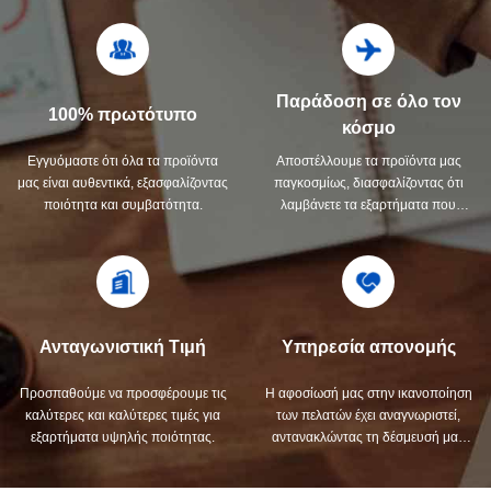
Παράδοση σε όλο τον
100% πρωτότυπο
κόσμο
Εγγυόμαστε ότι όλα τα προϊόντα
Αποστέλλουμε τα προϊόντα μας
μας είναι αυθεντικά, εξασφαλίζοντας
παγκοσμίως, διασφαλίζοντας ότι
ποιότητα και συμβατότητα.
λαμβάνετε τα εξαρτήματα που
χρειάζεστε, όπου κι αν βρίσκεστε.
Ανταγωνιστική Τιμή
Υπηρεσία απονομής
Προσπαθούμε να προσφέρουμε τις
Η αφοσίωσή μας στην ικανοποίηση
καλύτερες και καλύτερες τιμές για
των πελατών έχει αναγνωριστεί,
εξαρτήματα υψηλής ποιότητας.
αντανακλώντας τη δέσμευσή μας
για αριστεία σε κάθε
αλληλεπίδραση.