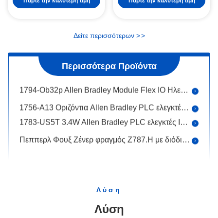
Πάρτε την καλύτερη τιμή
Πάρτε την καλύτερη τιμή
MTL4041B Ηλεκτρική τροφοδοσία επαναλήπτη οργάνων MTL
Πεππερλ Φουξ Fieldbus Barrier RD0-FB-Ex4.* Ενσωματωμένες συνδέσεις καλωδίων
Δείτε περισσότερων
>
>
Πεππερλ Fuchs HART MUX Δευτερεύουσα μονάδα KFD0-HMS-16 Δεν απαιτείται εξωτερική τροφοδοσία
1756 EN2TR 1.2Amp Allen Bradley PLC ελεγκτές Μοντέλο επικοινωνίας Ethernet
Περισσότερα Προϊόντα
SLC 500 Allen Bradley 1746 NI4 Ανάλογη μονάδα εισόδου υψηλής ανάλυσης
1794-Ob32p Allen Bradley Module Flex IO Ηλεκτρονικά προστατευμένη διακριτή μονάδα εξόδου
1756-Α13 Οριζόντια Allen Bradley PLC ελεγκτές Τάξι 13 13 σχισμές
1783-US5T 3.4W Allen Bradley PLC ελεγκτές Industrial Ethernet Switch Πέντε θύρες χαλκού
Πεππερλ Φουξ Ζένερ φραγμός Z787.H με διόδιο επιστροφής
Πεππερλ Φουκς Δυναμικός αισθητήρας τρύπας SJ3,5-SN Σιδηρούχοι στόχοι
Πηγή NAMUR NJ15-30GK-N
Πεππερλ Φουκς Ενεργοποιητικός αισθητήρας NCB5-18GM40-N0 Προστατευμένος από αντιστροφή πολότητας
Λύση
Μετατροπέας συχνοτήτων Pepperl Fuchs με τιμές Trip KFU8-UFC-1.D ανίχνευση σφαλμάτων γραμμής (LFD)
Λύση
Πεππερλ Φουκς Ενδεκτικός αισθητήρας NBN40-U1K-N0 Η κεφαλή αισθητήρα αμφίδρομη και περιστρεφόμενη