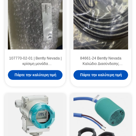
107770-02-01 | Bently Nevada |
84661-24 Bently Nevada
κρίσιμη μονάδα
Καλώδιο Διασύνδεσης
παρακολούθησης αναλογικών
Τυποποιημένο Τεθωρακισμένο
κραδασμών 4 καναλιών
Πάρτε την καλύτερη τιμή
Πάρτε την καλύτερη τιμή