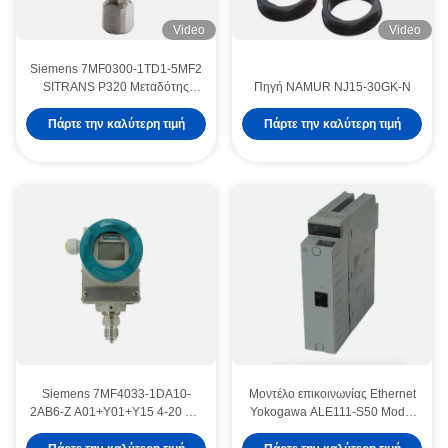
Video
Video
Siemens 7MF0300-1TD1-5MF2
SITRANS P320 Μεταδότης
Πηγή NAMUR NJ15-30GK-N
πίεσης
Πάρτε την καλύτερη τιμή
Πάρτε την καλύτερη τιμή
Siemens 7MF4033-1DA10-
Μοντέλο επικοινωνίας Ethernet
2AB6-Z A01+Y01+Y15 4-20 mA
Yokogawa ALE111-S50 Model
πομπός για πίεση
ALE111
Εναλλακτικός τρόπος λειτουργίας