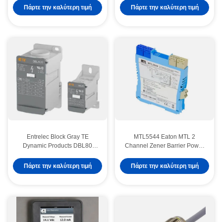
Διασκορπισμένος τρόπος
Power Supply
Πάρτε την καλύτερη τιμή
Πάρτε την καλύτερη τιμή
αισθητήρα ανάβλεψη
Entrelec Block Gray TE
MTL5544 Eaton MTL 2
Dynamic Products DBL80
Channel Zener Barrier Power
1SNL308010R0000 DIN
Supply Repeater
Σιδηροδρομικά τερματικά
Πάρτε την καλύτερη τιμή
Πάρτε την καλύτερη τιμή
τεμάχια