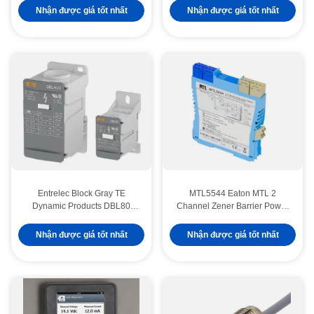
Sensor Flashing
hiệu rào cản an toàn
Nhận được giá tốt nhất
Nhận được giá tốt nhất
Entrelec Block Gray TE
MTL5544 Eaton MTL 2
Dynamic Products DBL80
Channel Zener Barrier Power
1SNL308010R0000 DIN Các
Supply Repeater
khối đầu cuối đường sắt
Nhận được giá tốt nhất
Nhận được giá tốt nhất