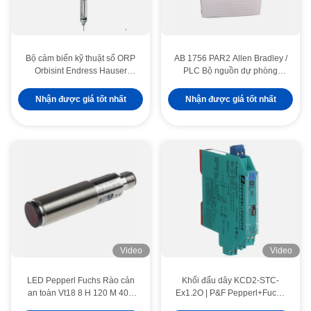
Bộ cảm biến kỹ thuật số ORP
AB 1756 PAR2 Allen Bradley /
Orbisint Endress Hauser
PLC Bộ nguồn dự phòng
Instruments 120mm CPS12D-
ControlLogix
7PA21
Nhận được giá tốt nhất
Nhận được giá tốt nhất
Video
Video
LED Pepperl Fuchs Rào cản
Khối đấu dây KCD2-STC-
an toàn Vt18 8 H 120 M 40a
Ex1.2O | P&F Pepperl+Fuchs
65b 118 128 Diffuse Mode
Bộ cấp nguồn và truyền tín