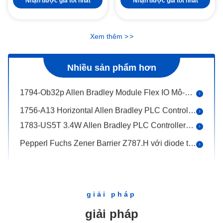
Nhận được giá tốt nhất
Nhận được giá tốt nhất
MTL4041B Cung cấp điện cho thiết bị lặp lại MTL
Pepperl Fuchs Fieldbus Barrier RD0-FB-Ex4. * Kết nối cáp tích hợp
Xem thêm
>
>
Pepperl Fuchs HART MUX Mô-đun thứ cấp KFD0-HMS-16 Không cần nguồn điện bên ngoài
1756 EN2TR 1.2Amps Allen Bradley PLC Controllers Ethernet Communication Module
Nhiều sản phẩm hơn
SLC 500 Allen Bradley 1746 NI4 High Resolution Analog Input Module
1794-Ob32p Allen Bradley Module Flex IO Mô-đun đầu ra riêng biệt được bảo vệ điện tử
1756-A13 Horizontal Allen Bradley PLC Controllers Chassis 13 13 khe
1783-US5T 3.4W Allen Bradley PLC Controllers Industrial Ethernet Switch Năm cổng đồng
Pepperl Fuchs Zener Barrier Z787.H với diode trở lại
Pepperl Fuchs cảm biến khe cắm cảm ứng SJ3,5-SN Mục tiêu sắt
Pepperl Fuchs cảm biến cảm ứng NJ15-30GK-N đầu ra NAMUR
Pepperl Fuchs cảm biến cảm ứng NCB5-18GM40-N0 Bảo vệ đảo chiều cực
giải pháp
Chuyển đổi tần số Pepperl Fuchs với giá trị Trip KFU8-UFC-1.D Khám phá lỗi đường dây (LFD)
giải pháp
Pepperl Fuchs cảm biến cảm ứng NBN40-U1K-N0 Đầu cảm biến hai chiều và quay