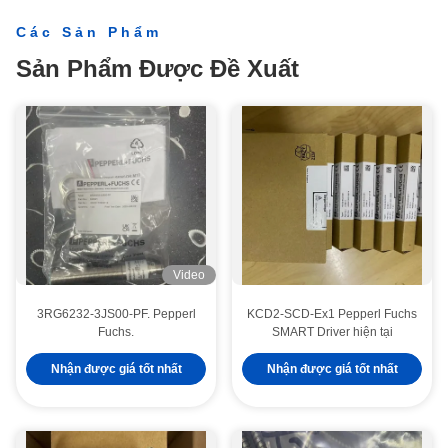
Các Sản Phẩm
Sản Phẩm Được Đề Xuất
Video
3RG6232-3JS00-PF. Pepperl
KCD2-SCD-Ex1 Pepperl Fuchs
Fuchs.
SMART Driver hiện tại
Nhận được giá tốt nhất
Nhận được giá tốt nhất