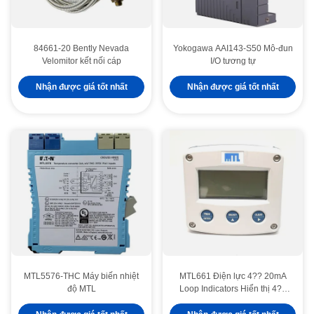
84661-20 Bently Nevada
Yokogawa AAI143-S50 Mô-đun
Velomitor kết nối cáp
I/O tương tự
Nhận được giá tốt nhất
Nhận được giá tốt nhất
MTL5576-THC Máy biến nhiệt
MTL661 Điện lực 4?? 20mA
độ MTL
Loop Indicators Hiển thị 4??
20mA Loop
Pepperl Fuchs Switch Amplifier KFD2-SR2-Ex2.W Chế độ hoạt động đảo ngược