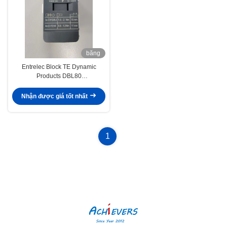
băng
hình
Entrelec Block TE Dynamic
Products DBL80
1SNL308010R0000 DIN
Nhận được giá tốt nhất
1