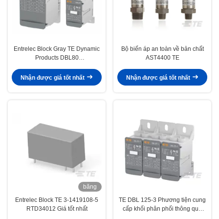
Entrelec Block Gray TE Dynamic
Bộ biến áp an toàn về bản chất
Products DBL80
AST4400 TE
1SNL308010R0000 DIN Các
khối đầu cuối đường sắt
Nhận được giá tốt nhất
Nhận được giá tốt nhất
băng
hình
Entrelec Block TE 3-1419108-5
TE DBL 125-3 Phương tiện cung
RTD34012 Giá tốt nhất
cấp khối phân phối thông qua
1SNL312530R0000