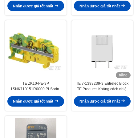
Nhận được giá tốt nhất
Nhận được giá tốt nhất
băng
hình
TE ZK10-PE-3P
TE 7-1393239-3 Entrelec Block
1SNK710151R0000 PI-Spring
TE Products Kháng cách nhiệt
Terminal Block Bluetooth
≥1000MΩ Thiết lập nhanh và dễ
Connectivity ± 1% Linearity đến
dàng
Nhận được giá tốt nhất
Nhận được giá tốt nhất
490 m/s2