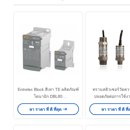
Entrelec Block สีเทา TE ผลิตภัณฑ์
ทรานสดิวเซอร์วัดคว
ไดนามิก DBL80
ปลอดภัยต่อการใช้งาน
1SNL308010R0000 DIN รถไฟฟ้า
อันตราย AST44
หา ราคา ที่ ดี ที่สุด
หา ราคา ที่ ดี ที่