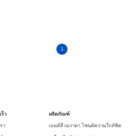
1
เร็ว
ผลิตภัณฑ์
เรา
เบนท์ลี่ เนวาดา โซนด์ความใกล้ชิด