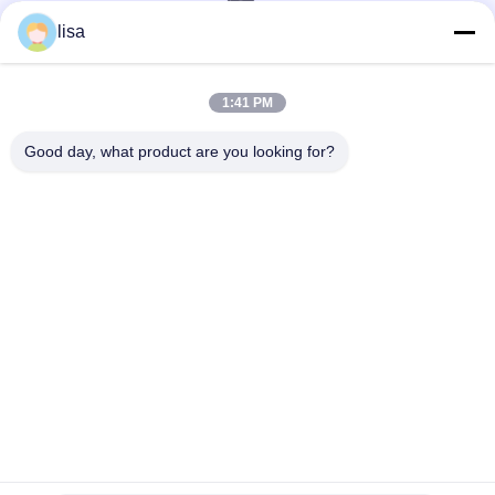
lisa
ติดต่อเร็ว
1:41 PM
โทรศัพท์
0086-13828861501
Good day, what product are you looking for?
อีเมล
joanna@achieversautomation.com
ที่อยู่
RM 509, 5 / F, THE CLOUD, 111, ถนน Tung CHAU, TAI
KOKTSUI, KOWLOON, ฮ่องกง
นโยบายความเป็นส่วนตัว
|
แผนผังเว็บไซต์
จีน คุณภาพดี เบนท์ลี่ เนวาดา โซนด์ความใกล้ชิด ผู้จัดจํา