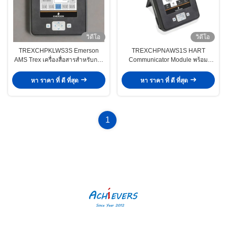
วิดีโอ
วิดีโอ
TREXCHPKLWS3S Emerson
TREXCHPNAWS1S HART
AMS Trex เครื่องสื่อสารสําหรับการ
Communicator Module พร้อม
สื่อสารอุตสาหกรรม
แบตเตอรี่ Li-ion และความสามารถ
แบบไร้สาย ความละเอียดของ
หา ราคา ที่ ดี ที่สุด
หา ราคา ที่ ดี ที่สุด
อุณหภูมิ 0.1°C
1