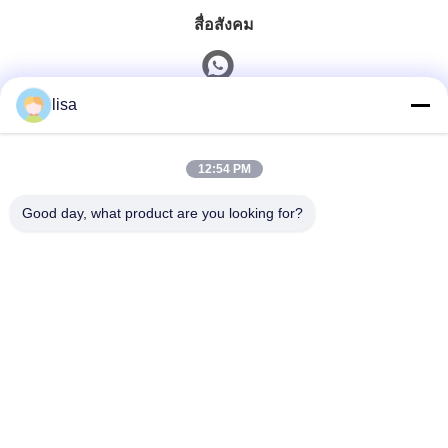
สื่อสังคม
lisa
ติดต่อเร็ว
12:54 PM
โทรศัพท์
0086-13828861501
Good day, what product are you looking for?
อีเมล
joanna@achieversautomation.com
ที่อยู่
RM 509, 5 / F, THE CLOUD, 111, ถนน Tung CHAU, TAI
KOKTSUI, KOWLOON, ฮ่องกง