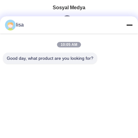
Sosyal Medya
lisa
Hızlı iletişim
10:05 AM
Tel
Good day, what product are you looking for?
0086-13828861501
E-Posta
joanna@achieversautomation.com
Adres
RM 509, 5/F, THE CLOUD, 111,TUNG CHAU CALLE,
TAI KOKTSUI, KOWLOON, HONG KONG