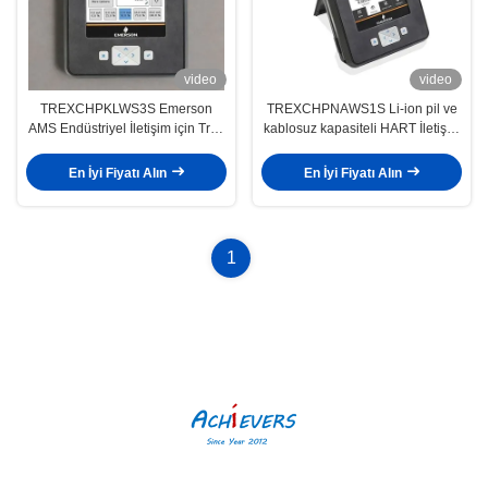
video
video
TREXCHPKLWS3S Emerson
TREXCHPNAWS1S Li-ion pil ve
AMS Endüstriyel İletişim için Trex
kablosuz kapasiteli HART İletişim
Cihaz İletişimcisi
Modülü Sıcaklık çözünürlüğü
0.1°C
En İyi Fiyatı Alın
En İyi Fiyatı Alın
1