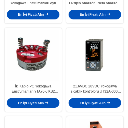
Yokogawa Enstrümanları Ayrı
Oksijen Analizörü Nem Analizörü
Zirkonya Oksijen Analizörü
ZR22G-100-S-A-E-T-M-E-CV
En İyi Fiyatı Alın
En İyi Fiyatı Alın
İki Kablo PC Yokogawa
21.6VDC 28VDC Yokogawa
Enstrümanları YTA70-J KS2
sıcaklık kontrolörü UT32A-000-
Yokogawa Sıcaklık Göndericisi
11-00
En İyi Fiyatı Alın
En İyi Fiyatı Alın