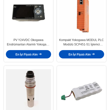
PV Y24VDC Okogawa
Kompakt Yokogawa MODUL PLC
Enstrümanları Alarmlı Yokogawa
Modülü SCP451-51 İşlemci
Dijital İzleyici UM33A-000-11 LP
Modülü
En İyi Fiyatı Alın
En İyi Fiyatı Alın