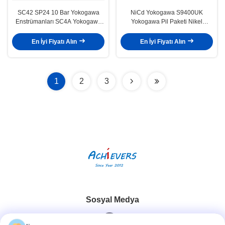
SC42 SP24 10 Bar Yokogawa
NiCd Yokogawa S9400UK
Enstrümanları SC4A Yokogawa
Yokogawa Pil Paketi Nikel
Iletkenlik Sensörü
Kadmium Piller
En İyi Fiyatı Alın
En İyi Fiyatı Alın
1
2
3
Sosyal Medya