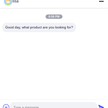
lisa
Hızlı iletişim
6:06 PM
Tel
Good day, what product are you looking for?
0086-13828861501
E-Posta
joanna@achieversautomation.com
Adres
RM 509, 5/F, THE CLOUD, 111,TUNG CHAU CALLE,
TAI KOKTSUI, KOWLOON, HONG KONG
Gizlilik Politikası
|
Site Haritası
Çin İyi Kalite Bently Nevada Yakınlık Sonda Tedarikçi. Telif hakkı