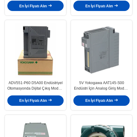
En İyi Fiyatı Alın
En İyi Fiyatı Alın
ADV551-P60 D5A00 Endüstriyel
5V Yokogawa AAT145-S00
Otomasyonda Dijital Çıkış Modülü
Endüstri İçin Analog Giriş Modülü
hassas kontrolü
Hassasiyeti
En İyi Fiyatı Alın
En İyi Fiyatı Alın