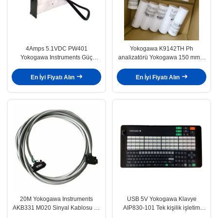
4Amps 5.1VDC PW401
Yokogawa K9142TH Ph
Yokogawa Instruments Güç
analizatörü Yokogawa 150 mm X
kaynağı birimi
100 mm
En İyi Fiyatı Alın
En İyi Fiyatı Alın
20M Yokogawa Instruments
USB 5V Yokogawa Klavye
AKB331 M020 Sinyal Kablosu 50
AIP830-101 Tek kişilik işletim
- 50 Pin
klavyesi