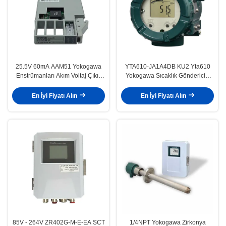
25.5V 60mA AAM51 Yokogawa
YTA610-JA1A4DB KU2 Yta610
Enstrümanları Akım Voltaj Çıkış
Yokogawa Sıcaklık Göndericisi
Modülü
Alüminyum Kaplama
En İyi Fiyatı Alın
En İyi Fiyatı Alın
85V - 264V ZR402G-M-E-EA SCT
1/4NPT Yokogawa Zirkonya