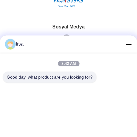
Sosyal Medya
lisa
Hızlı iletişim
8:42 AM
Tel
Good day, what product are you looking for?
0086-13828861501
E-Posta
joanna@achieversautomation.com
Adres
RM 509, 5/F, THE CLOUD, 111,TUNG CHAU CALLE,