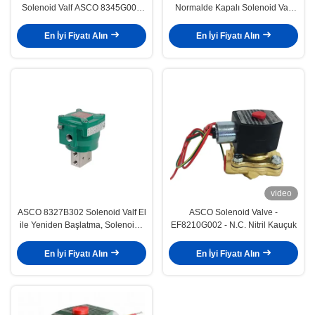
Solenoid Valf ASCO 8345G001
Normalde Kapalı Solenoid Valf
NPT 1/4
Asco 8223
En İyi Fiyatı Alın
En İyi Fiyatı Alın
video
ASCO 8327B302 Solenoid Valf El
ASCO Solenoid Valve -
ile Yeniden Başlatma, Solenoid -
EF8210G002 - N.C. Nitril Kauçuk
Doğrudan Etkinlik
En İyi Fiyatı Alın
En İyi Fiyatı Alın