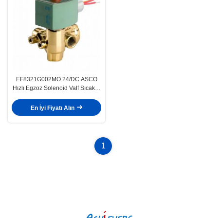
EF8321G002MO 24/DC ASCO
Hızlı Egzoz Solenoid Valf Sıcaklık
Derecesi 120 °F ((Sıvı)
En İyi Fiyatı Alın
1