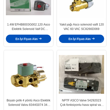
1.4W EFHB8003G002.120 Asco
Yakıt yağı Asco solenoid valfi 120
Elektrik Solenoid Valf DC
VAC 60 VAC SC8266D069
Solenoid Valf
En İyi Fiyatı Alın
En İyi Fiyatı Alın
Boyalı çelik 4 yönlü Asco Elektrik
NPTF ASCO Valve 54292023
Solenoid Valvu 8344G074 344
Çok fonksiyonlu hava spiral valfi
Poppet Solenoid Valvu
solenoid