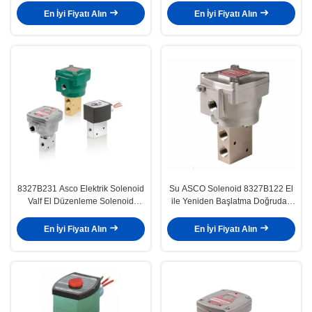
En İyi Fiyatı Alın
En İyi Fiyatı Alın
8327B231 Asco Elektrik Solenoid
Su ASCO Solenoid 8327B122 El
Valf El Düzenleme Solenoid
ile Yeniden Başlatma Doğrudan
Doğrudan Etkinlik Asco 327
Eylemli Solenoid Valfi
En İyi Fiyatı Alın
En İyi Fiyatı Alın