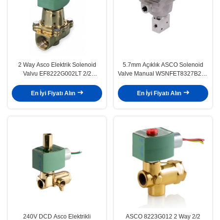
2 Way Asco Elektrik Solenoid
5.7mm Açıklık ASCO Solenoid
Valvu EF8222G002LT 2/2
Valve Manual WSNFET8327B202
Normalde Kapalı Kriyo Sıvısı
NPTF 1/4 Doğrudan Harekete
Geçiren Valf
En İyi Fiyatı Alın
En İyi Fiyatı Alın
240V DCD Asco Elektrikli
ASCO 8223G012 2 Way 2/2