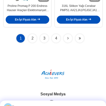
Proline Promag P 200 Endress
316L Silikon Yağı Cerabar
Hauser Araçları Elektromanyetik
PMP51 AA21JA1PGJGCJA1
Akışölçer 5P2B1F-
Endress Hauser Absolute ve
AAACCAEA1K0A
Basınç Ölçütü
En İyi Fiyatı Alın
En İyi Fiyatı Alın
1
2
3
4
Sosyal Medya