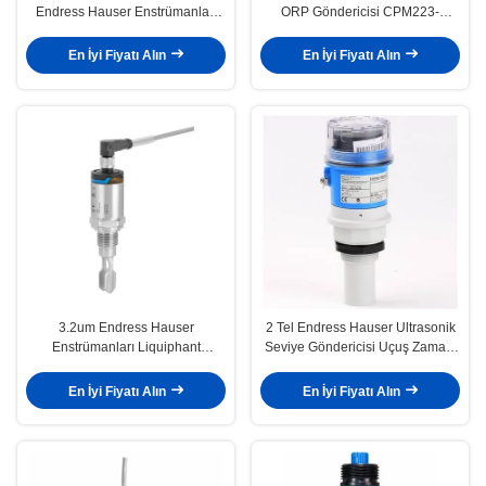
Endress Hauser Enstrümanları
ORP Göndericisi CPM223-
Çözen Oksijen Göndericisi
PR0005
En İyi Fiyatı Alın
En İyi Fiyatı Alın
3.2um Endress Hauser
2 Tel Endress Hauser Ultrasonik
Enstrümanları Liquiphant
Seviye Göndericisi Uçuş Zamanı
Vibronic Point Level Deteksiyonu
Prosonic FMU30-AAHEABGHF
FTL31-AA4U3BAWSJ
En İyi Fiyatı Alın
En İyi Fiyatı Alın