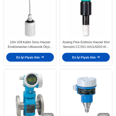
10m 32ft Kablo Sonu Hauser
Analog Free Endress Hauser Klor
Enstrümanları Ultrasonik Ölçüm
Sensörü CCS51-AA11AD03 Klor
FDU91-RG2AA
Gazı Detektörü
En İyi Fiyatı Alın
En İyi Fiyatı Alın
video
video