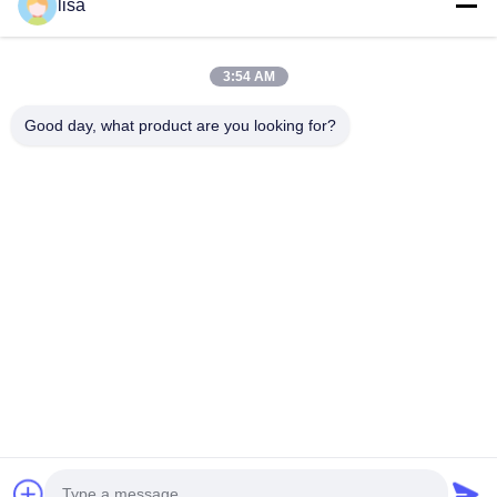
lisa
Hızlı iletişim
3:54 AM
Tel
Good day, what product are you looking for?
0086-13828861501
E-Posta
joanna@achieversautomation.com
Adres
RM 509, 5/F, THE CLOUD, 111,TUNG CHAU CALLE,
TAI KOKTSUI, KOWLOON, HONG KONG
Gizlilik Politikası
|
Site Haritası
Çin İyi Kalite Bently Nevada Yakınlık Sonda Tedarikçi. Telif hakkı