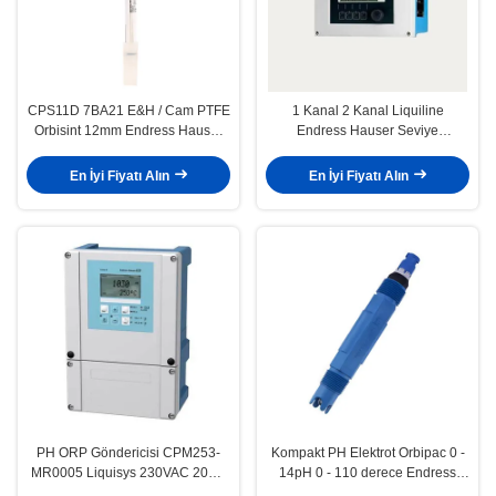
CPS11D 7BA21 E&H / Cam PTFE
1 Kanal 2 Kanal Liquiline
Orbisint 12mm Endress Hauser
Endress Hauser Seviye
Enstrümanları Dijital PH Sensörü
Göndericisi CM442-
AAM1A2F010A+AK
En İyi Fiyatı Alın
En İyi Fiyatı Alın
PH ORP Göndericisi CPM253-
Kompakt PH Elektrot Orbipac 0 -
MR0005 Liquisys 230VAC 20ma
14pH 0 - 110 derece Endress
Endress Hauser Araçları
Hauser