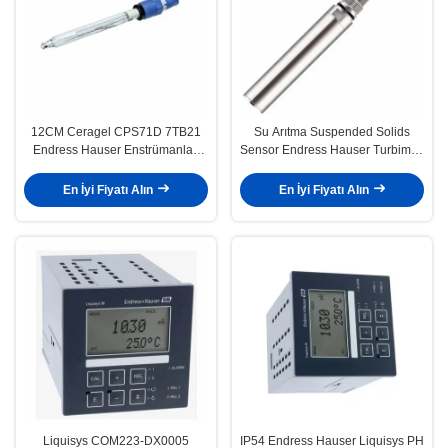
12CM Ceragel CPS71D 7TB21
Su Arıtma Suspended Solids
Endress Hauser Enstrümanları
Sensor Endress Hauser Turbimax
Dijital PH Sensörü
CUS51D - AAD1A3
En İyi Fiyatı Alın
En İyi Fiyatı Alın
Liquisys COM223-DX0005
IP54 Endress Hauser Liquisys PH