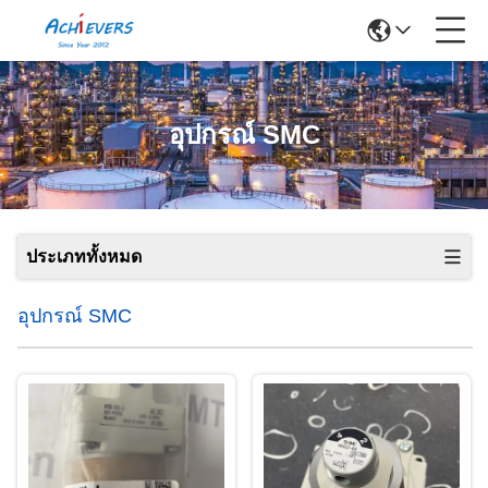
อุปกรณ์ SMC
ประเภททั้งหมด
อุปกรณ์ SMC