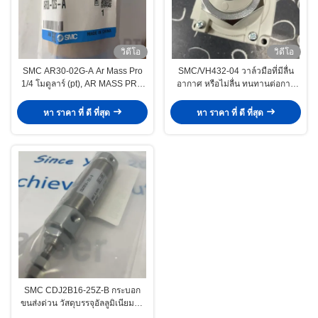
วิดีโอ
วิดีโอ
SMC AR30-02G-A Ar Mass Pro
SMC/VH432-04 วาล์วมือที่มีลื่น
1/4 โมดูลาร์ (pt), AR MASS PRO
อากาศ หรือไม่ลื่น ทนทานต่อการ
เครื่องควบคุมอากาศสําหรับอากาศ
กัดกร่อน ทนทานต่อน้ํามันสารเคมี
ดัน
อ่อน
หา ราคา ที่ ดี ที่สุด
หา ราคา ที่ ดี ที่สุด
SMC CDJ2B16-25Z-B กระบอก
ขนส่งด่วน วัสดุบรรจุอัลลูมิเนียมแอ
นอดิซ