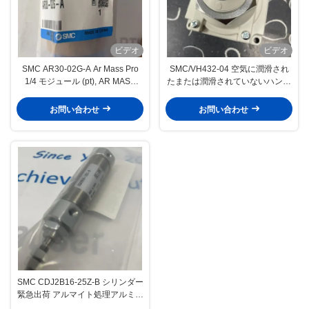
ビデオ
ビデオ
SMC AR30-02G-A Ar Mass Pro
SMC/VH432-04 空気に潤滑され
1/4 モジュール (pt), AR MASS
たまたは潤滑されていないハンド
PRO 圧縮空気用エアレギュレー
バルブ 腐食耐性 軽度の化学薬品
タ
油に耐性
お問い合わせ
お問い合わせ
SMC CDJ2B16-25Z-B シリンダー
緊急出荷 アルマイト処理アルミニ
ウム 包装材料 バレル