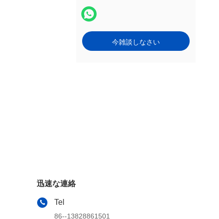
今雑談しなさい
迅速な連絡
Tel
86--13828861501