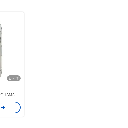
ビデオ
MGHAM5 圧
いる出力機能
せ
ント温度伝達