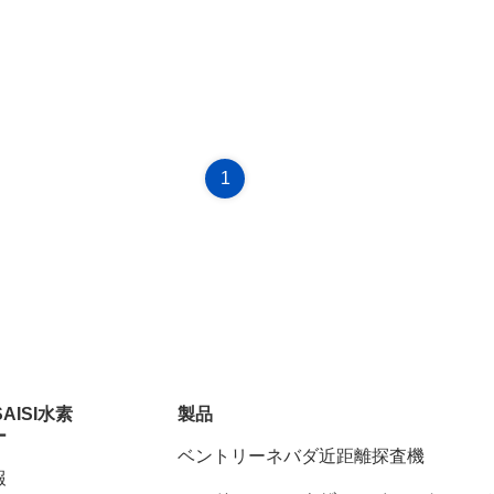
1
SAISI水素
製品
ー
ベントリーネバダ近距離探査機
報