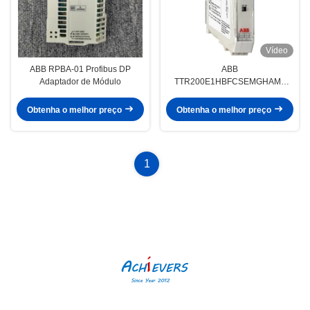
Vídeo
ABB RPBA-01 Profibus DP
ABB
Adaptador de Módulo
TTR200E1HBFCSEMGHAM5
Transmissor de temperatura
montado em trilho para a função
Obtenha o melhor preço
Obtenha o melhor preço
de saída de ar comprimido e
normalmente aberto
1