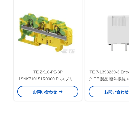
TE ZK10-PE-3P
TE 7-1393239-3 En
1SNK710151R0000 PI-スプリン
ク TE 製品 断熱抵抗 ≥
グ端末ブロック ブルーツ
速かつ簡単に
お問い合わせ
お問い合わ
epo_Latnepo_Latnepo_Latnepo_Latn
Bluetooth接続性 ±1% 直線性 490
m/s2