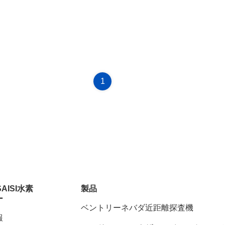
1
SAISI水素
製品
ー
ベントリーネバダ近距離探査機
報