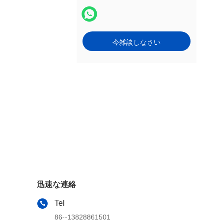
今雑談しなさい
迅速な連絡
Tel
86--13828861501