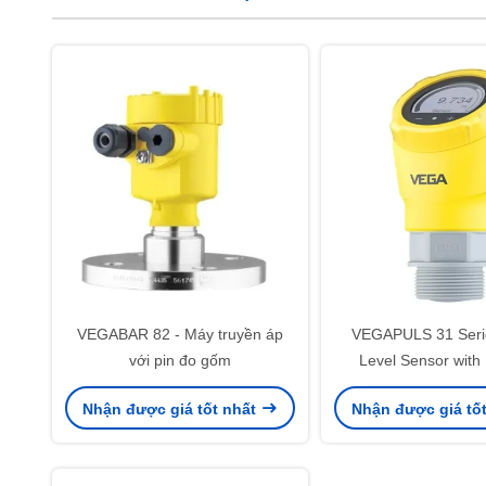
VEGABAR 82 - Máy truyền áp
VEGAPULS 31 Seri
với pin đo gốm
Level Sensor with 
Sensor Type Data Lo
Nhận được giá tốt nhất
Nhận được giá tố
500 Readings (VE
Series Radar Level 
cảm biến hồng ngoại 