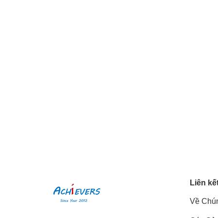
Liên kế
Về Chún