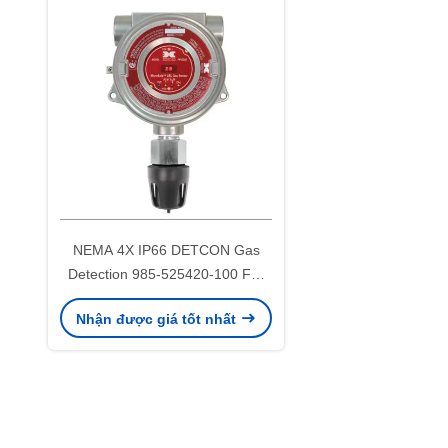
liệu lên đến 500 
NEMA 4X IP66 DETCON Gas
Detection 985-525420-100 FP-
524D LEL Máy phát hiện khí hạt
Nhận được giá tốt nhất
xúc tác