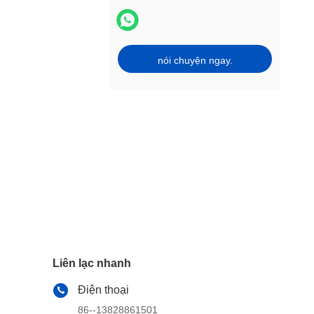
nói chuyện ngay.
Liên lạc nhanh
Điện thoại
86--13828861501