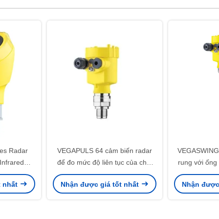
es Radar
VEGAPULS 64 cảm biến radar
VEGASWING 
Infrared
để đo mức độ liên tục của chất
rung với ống
gging up to
lỏng
t nhất
Nhận được giá tốt nhất
Nhận được 
GAPULS 31
Sensor với
ghi lại dữ