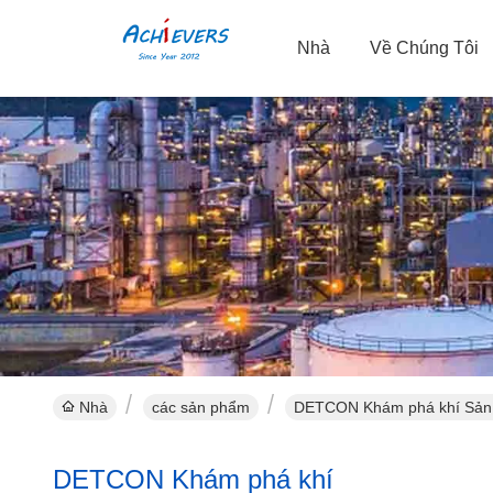
Nhà
Về Chúng Tôi
Nhà
các sản phẩm
DETCON Khám phá khí Sản 
DETCON Khám phá khí