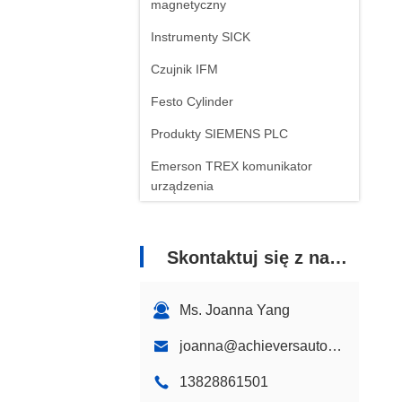
magnetyczny
Instrumenty SICK
Czujnik IFM
Festo Cylinder
Produkty SIEMENS PLC
Emerson TREX komunikator
urządzenia
Instrumenty SMC
Pozycjoner ABB
Skontaktuj się z nami
Ms. Joanna Yang
joanna@achieversautomation.com
13828861501