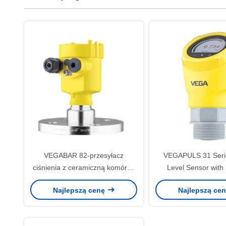
VEGABAR 82-przesyłacz
VEGAPULS 31 Seri
ciśnienia z ceramiczną komórką
Level Sensor with 
pomiarową
Sensor Type Data L
Najlepszą cenę
Najlepszą ce
500 odczyt