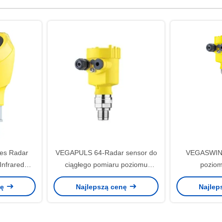
es Radar
VEGAPULS 64-Radar sensor do
VEGASWIN
Infrared
ciągłego pomiaru poziomu
poziom
ogging do
płynów
przedłużenie
nę
Najlepszą cenę
Najlep
ów