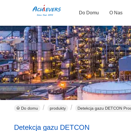
Do Domu
O Nas
Do domu
produkty
Detekcja gazu DETCON Prod
Detekcja gazu DETCON