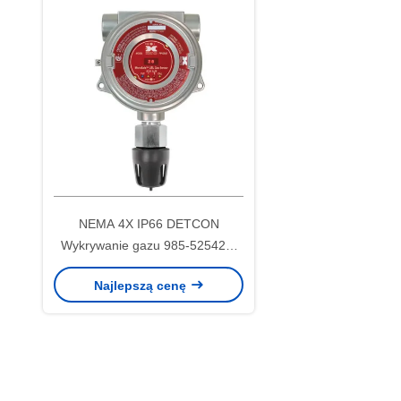
NEMA 4X IP66 DETCON
Wykrywanie gazu 985-525420-
100 FP-524D LEL Katalystyczny
Najlepszą cenę
wykrywacz gazu