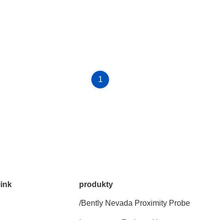
1
link
produkty
/Bently Nevada Proximity Probe