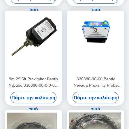
τιμή
τιμή
9m 29.5ft Proximitor Bently
330380-90-00 Bently
Νεβάδα 330880-00-0-0-03-
Nevada Proximity Probe
02 PROXPAC Σύνθεση
3300 XL Ανώτατη
Πάρτε την καλύτερη
Πάρτε την καλύτερη
μετασχηματιστή εγγύτητας
θερμοκρασία αισθητήρα
Proximitor
τιμή
τιμή