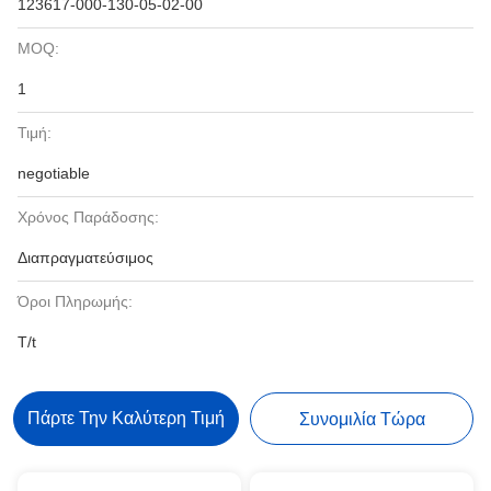
123617-000-130-05-02-00
MOQ:
1
Τιμή:
negotiable
Χρόνος Παράδοσης:
Διαπραγματεύσιμος
Όροι Πληρωμής:
T/t
Πάρτε Την Καλύτερη Τιμή
Συνομιλία Τώρα