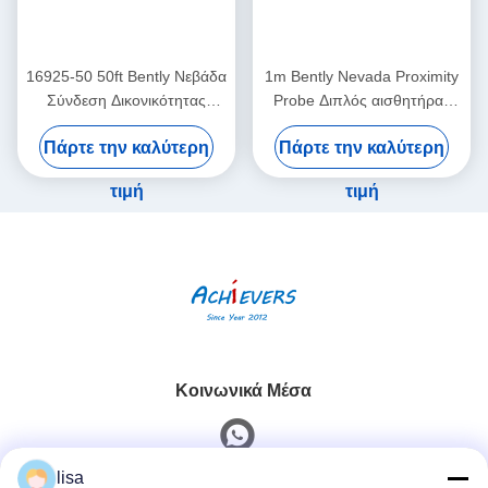
16925-50 50ft Bently Νεβάδα
1m Bently Nevada Proximity
Σύνδεση Δικονικότητας
Probe Διπλός αισθητήρας
καλώδιο χωρίς θωράκιση
δονήσεων 26530-12-10-00-
Πάρτε την καλύτερη
Πάρτε την καλύτερη
000-309-00-03-01
τιμή
τιμή
Κοινωνικά Μέσα
lisa
Γρήγορη επικοινωνία