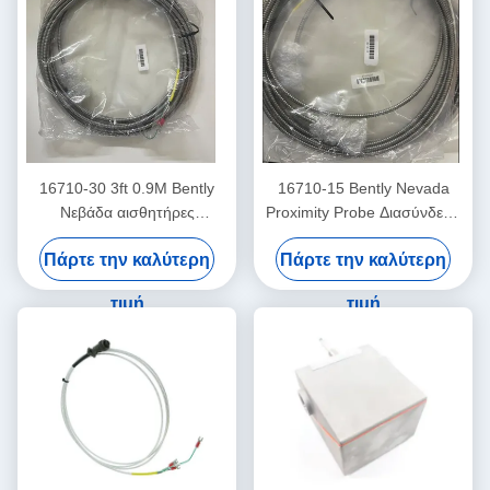
16710-30 3ft 0.9M Bently
16710-15 Bently Nevada
Νεβάδα αισθητήρες
Proximity Probe Διασύνδεση
Διασύνδεση καλώδιο
καλωδίου με θωράκιση -15 -
Πάρτε την καλύτερη
Πάρτε την καλύτερη
C
τιμή
τιμή