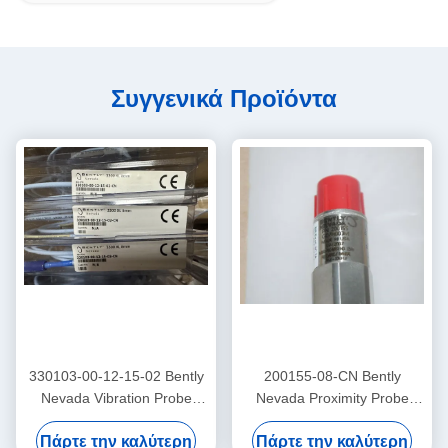
Συγγενικά Προϊόντα
330103-00-12-15-02 Bently
200155-08-CN Bently
Nevada Vibration Probe
Nevada Proximity Probe
3300 Xl Πρόσθετος
χαμηλής συχνότητας
Πάρτε την καλύτερη
Πάρτε την καλύτερη
αισθητήρας
Trendmaster Pro επιταχυντή