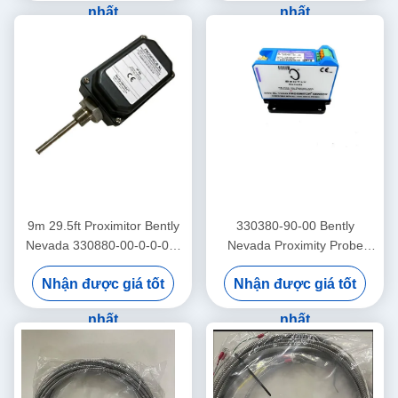
nhất
nhất
9m 29.5ft Proximitor Bently
330380-90-00 Bently
Nevada 330880-00-0-0-03-
Nevada Proximity Probe
02 PROXPAC Proximity
3300 XL High Temperature
Nhận được giá tốt
Nhận được giá tốt
Transducer Assembly
Proximitor Sensor
nhất
nhất