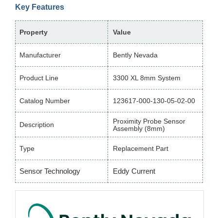
Key Features
Property
Value
Manufacturer
Bently Nevada
Product Line
3300 XL 8mm System
Catalog Number
123617-000-130-05-02-00
Proximity Probe Sensor
Description
Assembly (8mm)
Type
Replacement Part
Sensor Technology
Eddy Current