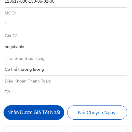
123617-000-130-05-02-00
MOQ:
1
Giá Cả:
negotiable
Thời Gian Giao Hàng:
Có thể thương lượng
Điều Khoản Thanh Toán:
T/t
Nhận Được Giá Tốt Nhất
Nói Chuyện Ngay.