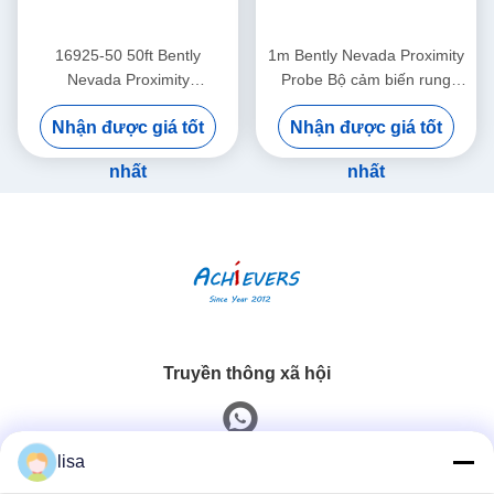
16925-50 50ft Bently
1m Bently Nevada Proximity
Nevada Proximity
Probe Bộ cảm biến rung
Interconnect Cable Không có
động hai lần 26530-12-10-
Nhận được giá tốt
Nhận được giá tốt
áo giáp
00-000-309-00-03-01
nhất
nhất
Truyền thông xã hội
lisa
Liên lạc nhanh