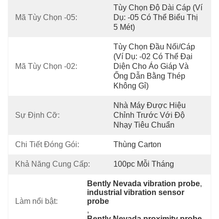
Tùy Chọn Độ Dài Cáp (ví 
Mã Tùy Chọn -05:
Dụ: -05 Có Thể Biểu Thị 
5 Mét)
Tùy Chọn Đầu Nối/cáp 
(ví Dụ: -02 Có Thể Đại 
Mã Tùy Chọn -02:
Diện Cho Áo Giáp Và 
Ống Dẫn Bằng Thép 
Không Gỉ)
Nhà Máy Được Hiệu 
Sự Định Cỡ:
Chỉnh Trước Với Độ 
Nhạy Tiêu Chuẩn
Chi Tiết Đóng Gói:
Thùng Carton
Khả Năng Cung Cấp:
100pc Mỗi Tháng
Bently Nevada vibration probe
, 
industrial vibration sensor 
Làm nổi bật:
probe
, 
Bently Nevada proximity probe