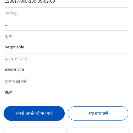
123617-000-130-05-02-00
एमओक्यू:
1
मूल्य:
negotiable
प्रसव का समय:
बातचीत योग्य
भुगतान की शर्तें:
टी/टी
सबसे अच्छी कीमत पाएं
अब बात करें