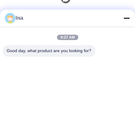
Contacto rápido
lisa
Teléfono
9:27 AM
0086-13828861501
Good day, what product are you looking for?
Email
joanna@achieversautomation.com
Dirección
RM 509, 5/F, THE CLOUD, 111, calle Tung Chau, TAI
KOKTSUI, KOWLOON, HONG KONG El nombre de la
ciudad de Hong Kong es el de la ciudad de Kowloon.
Políticas De Privacidad
|
Mapa Del Sitio