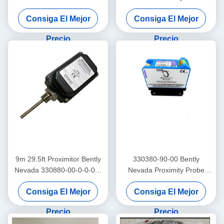
3300 Xl Proximador sensor
Trendmaster Pro
Consiga El Mejor
Consiga El Mejor
Acelerómetro de baja
frecuencia
Precio
Precio
9m 29.5ft Proximitor Bently
330380-90-00 Bently
Nevada 330880-00-0-0-03-
Nevada Proximity Probe
02 ProxPAC Proximidad
3300 XL Sensor de
Consiga El Mejor
Consiga El Mejor
Transductor Asamblea
proximidad de alta
temperatura
Precio
Precio