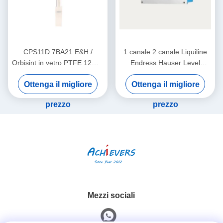
CPS11D 7BA21 E&H /
1 canale 2 canale Liquiline
Orbisint in vetro PTFE 12mm
Endress Hauser Level
Endress Hauser Instruments
Transmitter CM442-
Ottenga il migliore
Ottenga il migliore
Sensore pH digitale
AAM1A2F010A+AK
prezzo
prezzo
Mezzi sociali