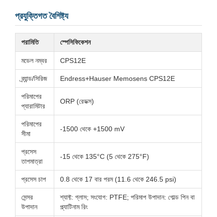
প্রযুক্তিগত বৈশিষ্ট্য
পরামিতি
স্পেসিফিকেশন
মডেল নম্বর
CPS12E
ব্র্যান্ড/সিরিজ
Endress+Hauser Memosens CPS12E
পরিমাপের
ORP (রেডক্স)
প্যারামিটার
পরিমাপের
-1500 থেকে +1500 mV
সীমা
প্রসেস
-15 থেকে 135°C (5 থেকে 275°F)
তাপমাত্রা
প্রসেস চাপ
0.8 থেকে 17 বার পরম (11.6 থেকে 246.5 psi)
সেন্সর
শ্যাফ্ট: গ্লাস; সংযোগ: PTFE; পরিমাপ উপাদান: গোল্ড পিন বা
উপাদান
প্ল্যাটিনাম রিং