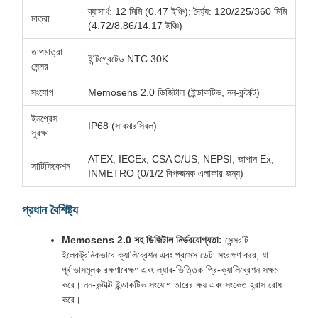
ব্যাসার্ধ: 12 মিমি (0.47 ইঞ্চি); দৈর্ঘ্য: 120/225/360 মিমি
মাত্রা
(4.72/8.86/14.17 ইঞ্চি)
তাপমাত্রা
ইন্টিগ্রেটেড NTC 30K
সেন্সর
সংযোগ
Memosens 2.0 ডিজিটাল (ইন্ডাকটিভ, নন-কন্টাক্ট)
ইনগ্রেস
IP68 (সাবমারসিবল)
সুরক্ষা
ATEX, IECEx, CSA C/US, NEPSI, জাপান Ex,
সার্টিফিকেশন
INMETRO (0/1/2 বিপজ্জনক এলাকার জন্য)
প্রধান বৈশিষ্ট্য
Memosens 2.0 সহ ডিজিটাল নির্ভরযোগ্যতা:
সেন্সরটি
ইলেকট্রনিকভাবে ক্যালিব্রেশন এবং প্রসেস ডেটা সংরক্ষণ করে, যা
পূর্বাভাসমূলক রক্ষণাবেক্ষণ এবং ল্যাব-ভিত্তিক প্রি-ক্যালিব্রেশন সক্ষম
করে। নন-কন্টাক্ট ইন্ডাকটিভ সংযোগ তারের ক্ষয় এবং সংকেত হ্রাস রোধ
করে।