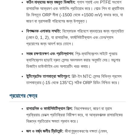
কঠিন মাধ্যমের জন্য মজবুত ডিজাইন:
গ্লাস শ্যাফ্ট এবং PTFE সংযোগ
রাসায়নিক আক্রমণ এবং ফাউলিং প্রতিরোধ করে। গোল্ড পিন বা প্ল্যাটিনাম
রিং বিস্তৃত ORP সীমা (-1500 থেকে +1500 mV) কভার করে, যা
জারণ বা হ্রাসকারী পরিবেশের জন্য উপযুক্ত।
বিপজ্জনক এলাকার সম্মতি:
বিস্ফোরক পরিবেশে ব্যবহারের জন্য প্রত্যয়িত
(জোন 0, 1, 2), যা রাসায়নিক, ফার্মাসিউটিক্যাল এবং তেল/গ্যাস
প্রয়োগের জন্য আদর্শ করে তোলে।
সহজ রক্ষণাবেক্ষণ এবং প্রতিস্থাপন:
প্রি-ক্যালিব্রেশন সাইটে পুনরায়
ক্যালিব্রেশন ছাড়াই দ্রুত সেন্সর অদলবদল করার অনুমতি দেয়। মডুলার
ডিজাইন ডাউনটাইম এবং অপারেটিং খরচ কমায়।
ইন্টিগ্রেটেড তাপমাত্রা ক্ষতিপূরণ:
বিল্ট-ইন NTC সেন্সর বিভিন্ন প্রসেস
তাপমাত্রায় (-15 থেকে 135°C) সঠিক ORP রিডিং নিশ্চিত করে।
প্রয়োগের ক্ষেত্র
রাসায়নিক ও ফার্মাসিউটিক্যাল শিল্প:
নিরপেক্ষকরণ, জারণ বা হ্রাস
প্রক্রিয়ায় রেডক্স প্রতিক্রিয়া নিরীক্ষণ করে, যা আক্রমণাত্মক রাসায়নিকের
বিরুদ্ধে প্রতিরোধ ক্ষমতা প্রদান করে।
জল ও বর্জ্য জলীয় ট্রিটমেন্ট:
জীবাণুমুক্তকরণের দক্ষতা (যেমন,