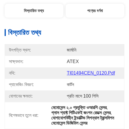
বিস্তারিত তথ্য
পণ্যের বর্ণনা
বিস্তারিত তথ্য
উৎপত্তি স্থল:
জার্মানি
সাক্ষ্যদান:
ATEX
নথি:
TI01494CEN_0120.pdf
প্যাকেজিং বিবরণ:
কার্টন
যোগানের ক্ষমতা:
প্রতি মাসে 100 পিসি
মেমোসেন্স ২.০ প্রযুক্তি ওআরপি সেন্সর
, 
গ্লাস শ্যাফ্ট পিটিএফই জংশন রেডক্স সেন্সর
, 
বিশেষভাবে তুলে ধরা:
যোগাযোগবিহীন ইন্ডাক্টিভ সিগন্যাল ট্রান্সমিশন 
মেমোসেন্স ডিজিটাল সেন্সর