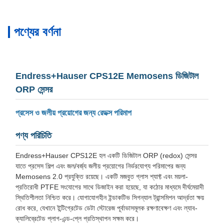
পণ্যের বর্ণনা
Endress+Hauser CPS12E Memosens ডিজিটাল
ORP সেন্সর
প্রসেস ও জলীয় প্রয়োগের জন্য রেডক্স পরিমাপ
পণ্য পরিচিতি
Endress+Hauser CPS12E হল একটি ডিজিটাল ORP (redox) সেন্সর
যাতে প্রসেস শিল্প এবং জল/বর্জ্য জলীয় প্রয়োগের নির্ভরযোগ্য পরিমাপের জন্য
Memosens 2.0 প্রযুক্তি রয়েছে। একটি মজবুত গ্লাস শ্যাফ্ট এবং ময়লা-
প্রতিরোধী PTFE সংযোগের সাথে ডিজাইন করা হয়েছে, যা কঠোর মাধ্যমে দীর্ঘমেয়াদী
স্থিতিশীলতা নিশ্চিত করে। যোগাযোগহীন ইন্ডাকটিভ সিগন্যাল ট্রান্সমিশন আর্দ্রতা ক্ষয়
রোধ করে, যেখানে ইন্টিগ্রেটেড ডেটা স্টোরেজ পূর্বাভাসমূলক রক্ষণাবেক্ষণ এবং ল্যাব-
ক্যালিব্রেটেড প্লাগ-এন্ড-প্লে প্রতিস্থাপন সক্ষম করে।