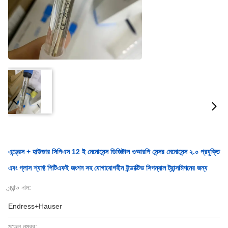
এন্ড্রেস + হাউজার সিপিএস 12 ই মেমোসেন্স ডিজিটাল ওআরপি সেন্সর মেমোসেন্স ২.০ প্রযুক্তি
এবং গ্লাস শ্যাফ্ট পিটিএফই জংশন সহ যোগাযোগহীন ইন্ডাক্টিভ সিগন্যাল ট্রান্সমিশনের জন্য
ব্র্যান্ড নাম:
Endress+Hauser
মডেল নম্বর: