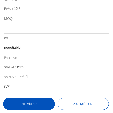
সিপিএস 12 ই
MOQ:
1
দাম:
negotiable
বিতরণ সময়:
আলোচনা সাপেক্ষে
অর্থ প্রদানের শর্তাবলী:
টি/টি
সেরা দাম পান
এখন চ্যাট করুন