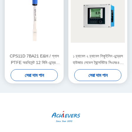
CPS11D 7BA21 E&H / গ্লাস
১ চ্যানেল ২ চ্যানেল লিকুইলিন এন্ড্রেস
PTFE অরবিসেন্ট 12 মিমি এন্ড্রেস
হাউজার লেভেল ট্রান্সমিটার সিএম৪৪২-
হাউজার ইনস্ট্রুমেন্টস ডিজিটাল পিএইচ
এএএম১এ২এফ০১০এ+একে
সেরা দাম পান
সেরা দাম পান
সেন্সর