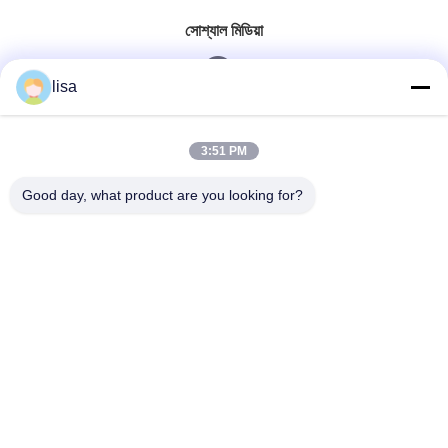
সোশ্যাল মিডিয়া
lisa
দ্রুত যোগাযোগ
3:51 PM
টেলিফোন
Good day, what product are you looking for?
0086-13828861501
ই-মেইল
joanna@achieversautomation.com
ঠিকানা
RM 509, 5/F, THE CLOUD, 111,TUNG CHAU STREET,
TAI KOKTSUI, KOWLOON, হংকং