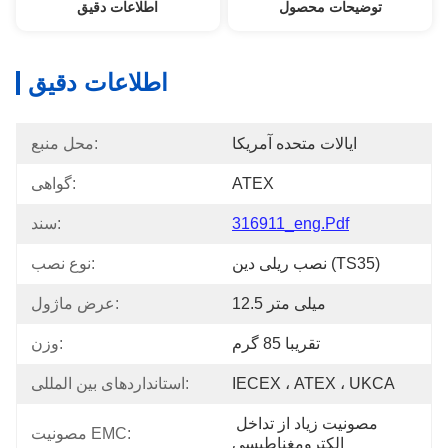
توضیحات محصول
اطلاعات دقیق
اطلاعات دقیق
ایالات متحده آمریکا
محل منبع:
ATEX
گواهی:
316911_eng.pdf
سند:
نصب ریلی دین (TS35)
نوع نصب:
12.5 میلی متر
عرض ماژول:
تقریبا 85 گرم
وزن:
IECEX ، ATEX ، UKCA
استانداردهای بین المللی:
مصونیت زیاد از تداخل 
مصونیت EMC:
الکترومغناطیسی