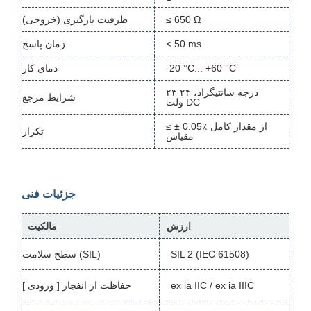
≤ 650 Ω
ظرفیت بارگیری (خروجی)
< 50 ms
زمان پاسخ
-20 °C... +60 °C
دمای کار
۲۳ درجه سانتیگراد، ۲۴
شرایط مرجع
ولت DC
≤ ± 0.05٪ از مقدار کامل
تکرار
مقیاس
جزئیات فنی
ارزش
مالکیت
SIL 2 (IEC 61508)
سطح سلامت (SIL)
ex ia IIC / ex ia IIIC
حفاظت از انفجار [ ورودی ]