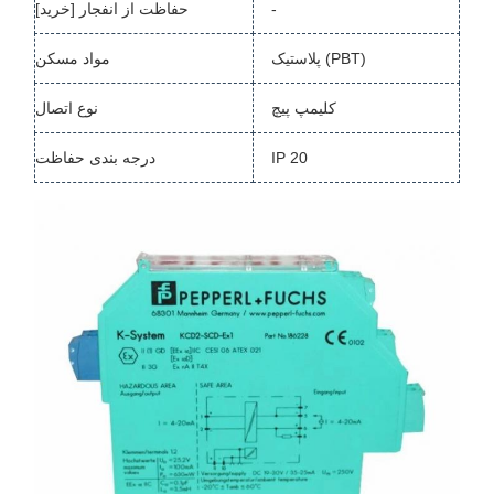
-
حفاظت از انفجار [خرید]
پلاستیک (PBT)
مواد مسکن
کلیمپ پیچ
نوع اتصال
IP 20
درجه بندی حفاظت