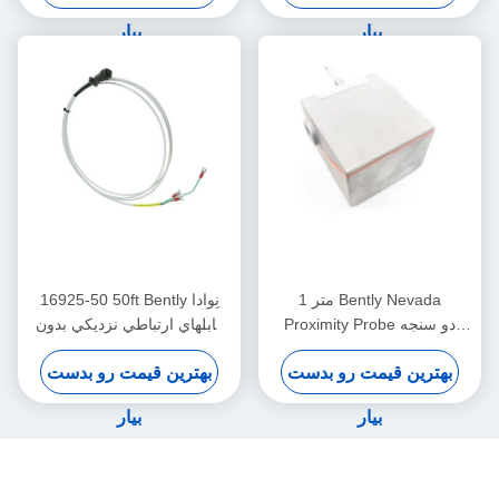
بیار
بیار
1 متر Bently Nevada
16925-50 50ft Bently نِوادا
Proximity Probe دو سنجه
کابلهاي ارتباطي نزديکي بدون
حسگر ارتعاش 26530-12-10-
زره
بهترین قیمت رو بدست
بهترین قیمت رو بدست
00-000-309-00-03-01
بیار
بیار