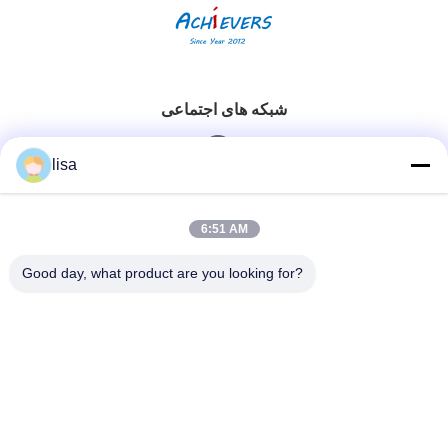
شبکه های اجتماعی
lisa
تماس سریع
6:51 AM
تلفن
Good day, what product are you looking for?
0086-13828861501
ایمیل
joanna@achieversautomation.com
آدرس