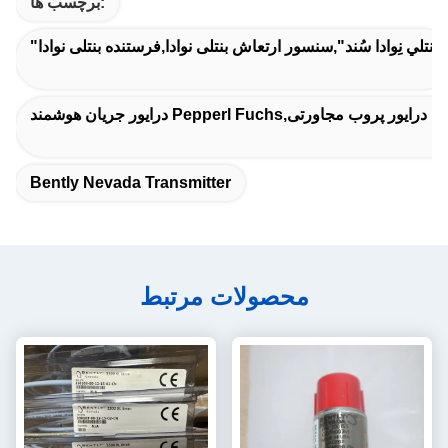
برچسب ها:
"بنتلي نِوادا سُند",سنسور ارتعاش بنتلی نوادا,فرستنده بنتلی نوادا
Bently Nevada Transmitter
محصولات مرتبط