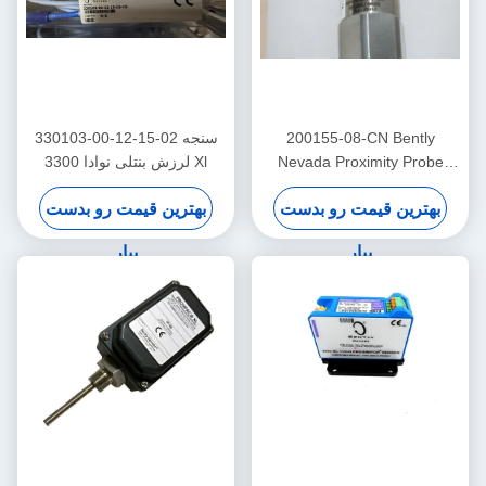
200155-08-CN Bently
330103-00-12-15-02 سنجه
Nevada Proximity Probe
لرزش بنتلی نوادا 3300 Xl
فرکانس پایین تریندمستر پرو
بهترین قیمت رو بدست
بهترین قیمت رو بدست
اکسلرومتر
بیار
بیار