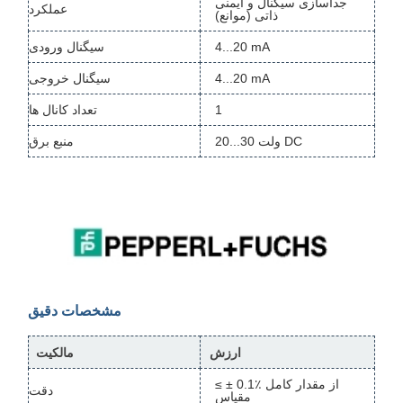
جداسازی سیگنال و ایمنی
عملکرد
ذاتی (موانع)
4...20 mA
سیگنال ورودی
4...20 mA
سیگنال خروجی
1
تعداد کانال ها
20...30 ولت DC
منبع برق
مشخصات دقیق
ارزش
مالکیت
≤ ± 0.1٪ از مقدار کامل
دقت
مقیاس