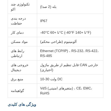
تکنولوژی چند
بله (2 صدا)
اکو
درجه بندی
IP67
حفاظت
-40°C تا +60°C (-40°F تا +140°F)
دمای کار
آلومینیوم (طراحی محکم)
مواد مسکن
Ethernet (TCP/IP) ، RS-232، RS-422،
رابط های
RS-485
ارتباطی
قابل تنظیم از طریق ماژول CAN خارجی
خروجی های
(اختیاری)
دیجیتال
10-30 ولت DC
منبع برق
VdS (متغیرهای امنیتی) ، CE، EMC،
گواهینامه
RoHS
ویژگی های کلیدی