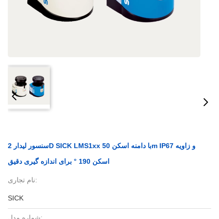
سنسور لیدار 2D SICK LMS1xx با دامنه اسکن 50m IP67 و زاویه
اسکن 190 ° برای اندازه گیری دقیق
نام تجاری:
SICK
شماره مدل: