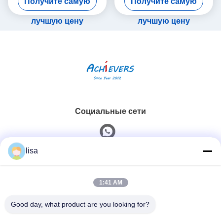
Получите самую
Получите самую
12 мм, Endress+Hauser
CM442-AAM1A2F010A+AK
Instruments, цифровой
лучшую цену
лучшую цену
Социальные сети
lisa
Быстрый контакт
1:41 AM
Телефон
0086-13828861501
Good day, what product are you looking for?