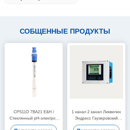
СОБЩЕННЫЕ ПРОДУКТЫ
CPS11D 7BA21 E&H /
1 канал 2 канал Ликвилин
Стеклянный pH-электрод
Эндресс Гаузеровский
Orbisint с PTFE-покрытием,
уровень передатчика