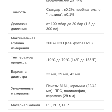
керамический датчик)
Стандарт: ±0,2%; необязательно
Точность
"платина": ±0,1%
Диапазон
от 100 мбар до 20 бар (1,5 до
давления
300 пс)
Максимальная
глубина
200 м H2O (656 футов H2O)
измерения
Температура
-10°C до 70°C (14°F до 158°F)
процесса
Варианты
22 мм, 29 мм, 42 мм
диаметра
Печать: 316L, керамика (22/42
Увлажненные
мм); ППС, полиолефин,
материалы
керамика (29 мм)
Материал кабеля
PE, PUR, FEP