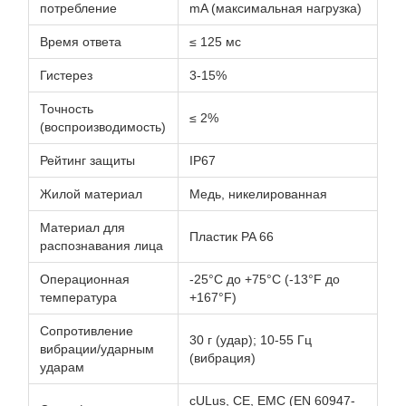
потребление
mA (максимальная нагрузка)
Время ответа
≤ 125 мс
Гистерез
3-15%
Точность
≤ 2%
(воспроизводимость)
Рейтинг защиты
IP67
Жилой материал
Медь, никелированная
Материал для
Пластик PA 66
распознавания лица
Операционная
-25°C до +75°C (-13°F до
температура
+167°F)
Сопротивление
30 г (удар); 10-55 Гц
вибрации/ударным
(вибрация)
ударам
cULus, CE, EMC (EN 60947-