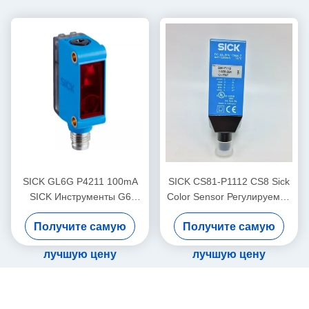
SICK GL6G P4211 100mA
SICK CS81-P1112 CS8 Sick
SICK Инструменты G6
Color Sensor Регулируемая
Миниатюрные
частота переключения
Получите самую
Получите самую
фотоэлектрические датчики
Видимый красный свет
лучшую цену
лучшую цену