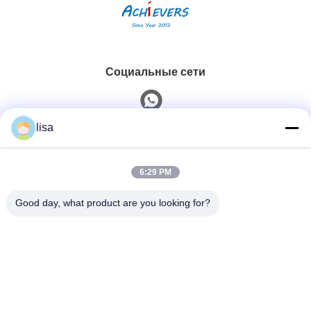
Социальные сети
lisa
Быстрый контакт
6:29 PM
Телефон
0086-13828861501
Good day, what product are you looking for?
Электронная Почта
joanna@achieversautomation.com
Адрес