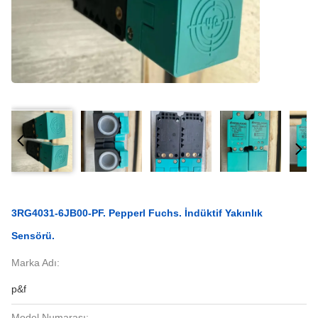
3RG4031-6JB00-PF. Pepperl Fuchs. İndüktif Yakınlık
Sensörü.
Marka Adı:
p&f
Model Numarası: