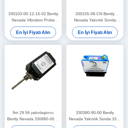
330103-00-12-15-02 Bently
200155-08-CN Bently
Nevada Vibration Probe
Nevada Yakınlık Sonda
3300 Xl Yakınlaştırıcı Sensör
Düşük Frekanslı
En İyi Fiyatı Alın
En İyi Fiyatı Alın
Trendmaster Pro Hızlandırıcı
9m 29.5ft yakınlaştırıcı
330380-90-00 Bently
Bently Nevada 330880-00-0-
Nevada Yakınlık Sonda 3300
0-03-02 PROXPAC Yakınlık
XL Yüksek Sıcaklık Yakınlık