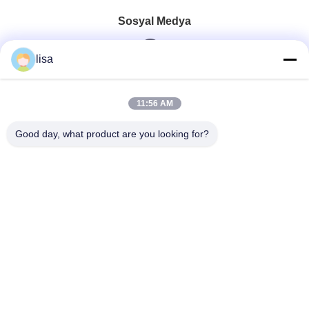
Sosyal Medya
lisa
Hızlı iletişim
11:56 AM
Tel
Good day, what product are you looking for?
0086-13828861501
E-Posta
joanna@achieversautomation.com
Adres
RM 509, 5/F, THE CLOUD, 111,TUNG CHAU CALLE,
TAI KOKTSUI, KOWLOON, HONG KONG