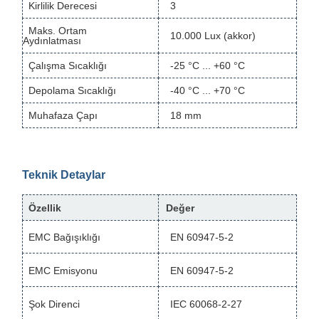
Kirlilik Derecesi
3
Maks. Ortam
10.000 Lux (akkor)
Aydınlatması
Çalışma Sıcaklığı
-25 °C ... +60 °C
Depolama Sıcaklığı
-40 °C ... +70 °C
Muhafaza Çapı
18 mm
Teknik Detaylar
Özellik
Değer
EMC Bağışıklığı
EN 60947-5-2
EMC Emisyonu
EN 60947-5-2
Şok Direnci
IEC 60068-2-27