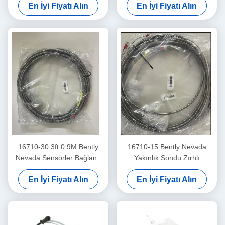
En İyi Fiyatı Alın
En İyi Fiyatı Alın
Transducer Montajı
Sensörü
16710-30 3ft 0.9M Bently
16710-15 Bently Nevada
Nevada Sensörler Bağlantı
Yakınlık Sondu Zırhlı
Kablosu
Bağlantı Kablosu -15 - C
En İyi Fiyatı Alın
En İyi Fiyatı Alın