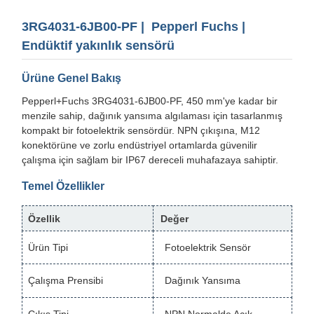
3RG4031-6JB00-PF | Pepperl Fuchs |
Endüktif yakınlık sensörü
Ürüne Genel Bakış
Pepperl+Fuchs 3RG4031-6JB00-PF, 450 mm'ye kadar bir
menzile sahip, dağınık yansıma algılaması için tasarlanmış
kompakt bir fotoelektrik sensördür. NPN çıkışına, M12
konektörüne ve zorlu endüstriyel ortamlarda güvenilir
çalışma için sağlam bir IP67 dereceli muhafazaya sahiptir.
Temel Özellikler
Özellik
Değer
Ürün Tipi
Fotoelektrik Sensör
Çalışma Prensibi
Dağınık Yansıma