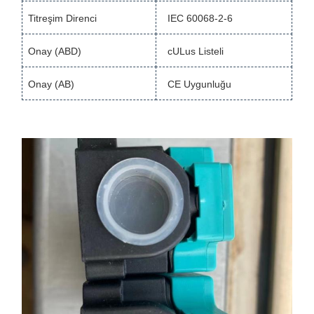
Titreşim Direnci
IEC 60068-2-6
Onay (ABD)
cULus Listeli
Onay (AB)
CE Uygunluğu