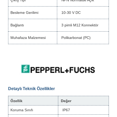
Çıkış Tipi
NPN Normalde Açık
Besleme Gerilimi
10-30 V DC
Bağlantı
3 pimli M12 Konnektör
Muhafaza Malzemesi
Polikarbonat (PC)
Detaylı Teknik Özellikler
Özellik
Değer
Koruma Sınıfı
IP67