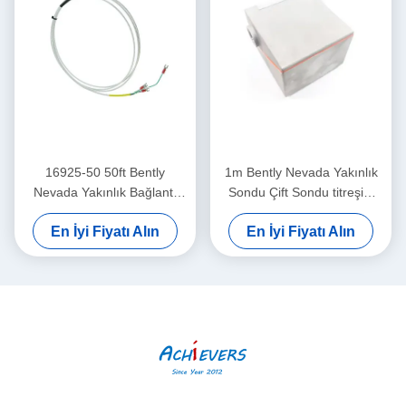
16925-50 50ft Bently
1m Bently Nevada Yakınlık
Nevada Yakınlık Bağlantı
Sondu Çift Sondu titreşim
Kablosu Zırhsız
sensörü 26530-12-10-00-
En İyi Fiyatı Alın
En İyi Fiyatı Alın
000-309-00-03-01