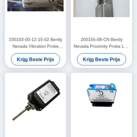
330103-00-12-15-02 Bently
200155-08-CN Bently
Nevada Vibration Probe
Nevada Proximity Probe Low
3300 Xl Proximitor Sensor
Frequency Trendmaster Pro
Krijg Beste Prijs
Krijg Beste Prijs
versnellingsmeter