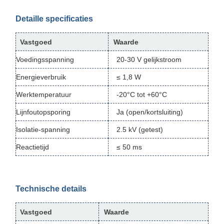
Detaille specificaties
Vastgoed
Waarde
Voedingsspanning
20-30 V gelijkstroom
Energieverbruik
≤ 1,8 W
Werktemperatuur
-20°C tot +60°C
Lijnfoutopsporing
Ja (open/kortsluiting)
Isolatie-spanning
2.5 kV (getest)
Reactietijd
≤ 50 ms
Technische details
Vastgoed
Waarde