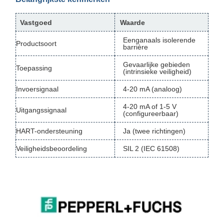
Vastgoed
Waarde
Eenganaals isolerende
Productsoort
barrière
Gevaarlijke gebieden
Toepassing
(intrinsieke veiligheid)
Invoersignaal
4-20 mA (analoog)
4-20 mA of 1-5 V
Uitgangssignaal
(configureerbaar)
HART-ondersteuning
Ja (twee richtingen)
Veiligheidsbeoordeling
SIL 2 (IEC 61508)