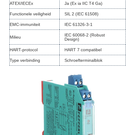
ATEX/IECEx
Ja (Ex ia IIC T4 Ga)
Functionele veiligheid
SIL 2 (IEC 61508)
EMC-immuniteit
IEC 61326-3-1
IEC 60068-2 (Robust
Milieu
Design)
HART-protocol
HART 7 compatibel
Type verbinding
Schroefterminalblok