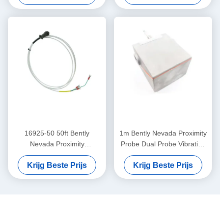
16925-50 50ft Bently
1m Bently Nevada Proximity
Nevada Proximity
Probe Dual Probe Vibration
Interconnect Cable zonder
Sensor 26530-12-10-00-
Krijg Beste Prijs
Krijg Beste Prijs
pantser
000-309-00-03-01