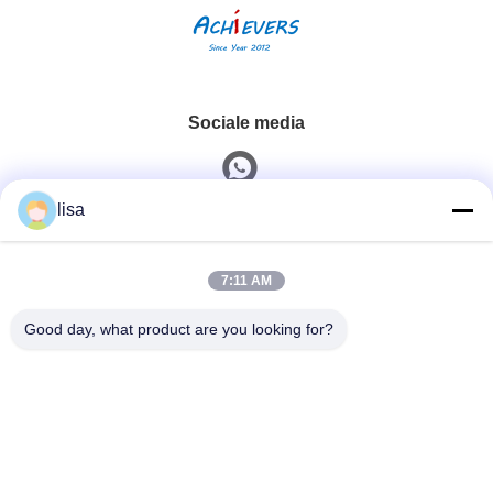
Sociale media
lisa
Snel contact
7:11 AM
Tel.
0086-13828861501
Good day, what product are you looking for?
E-Mail
joanna@achieversautomation.com
Adres