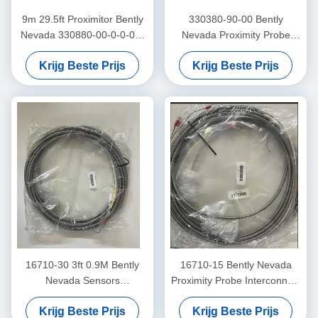
9m 29.5ft Proximitor Bently
330380-90-00 Bently
Nevada 330880-00-0-0-03-
Nevada Proximity Probe
02 PROXPAC Proximity
3300 XL High Temperature
Krijg Beste Prijs
Krijg Beste Prijs
Transducer Assembly
Proximitor Sensor
16710-30 3ft 0.9M Bently
16710-15 Bently Nevada
Nevada Sensors
Proximity Probe Interconnect
Interconnect Kabel
Cable met pantser -15 - C
Krijg Beste Prijs
Krijg Beste Prijs