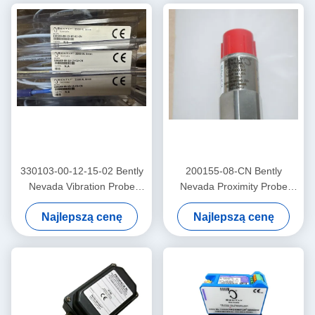
330103-00-12-15-02 Bently
200155-08-CN Bently
Nevada Vibration Probe
Nevada Proximity Probe
3300 Xl Proximitor Sensor
Niskiej częstotliwości
Najlepszą cenę
Najlepszą cenę
Trendmaster Pro
Accelerometer