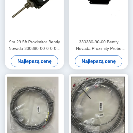
9m 29.5ft Proximitor Bently
330380-90-00 Bently
Nevada 330880-00-0-0-03-
Nevada Proximity Probe
02 PROXPAC Proximity
3300 XL
Najlepszą cenę
Najlepszą cenę
Transducer
Wysokotemperaturowy
czujnik bliskości