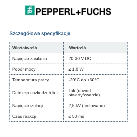
Szczegółowe specyfikacje
Właściwość
Wartość
Napięcie zasilania
20-30 V DC
Pobór mocy
≤ 1,8 W
Temperatura pracy
-20°C do +60°C
Tak (obwód
Detekcja uszkodzeń linii
otwarty/zwarcie)
Napięcie izolacji
2,5 kV (testowane)
Czas reakcji
≤ 50 ms