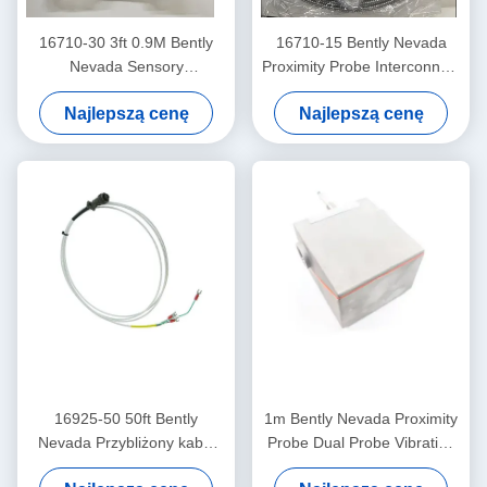
16710-30 3ft 0.9M Bently
16710-15 Bently Nevada
Nevada Sensory
Proximity Probe Interconnect
Interconnect Cable
Cable With Armor -15 - C
Najlepszą cenę
Najlepszą cenę
16925-50 50ft Bently
1m Bently Nevada Proximity
Nevada Przybliżony kabel
Probe Dual Probe Vibration
bez pancerza
Sensor 26530-12-10-00-