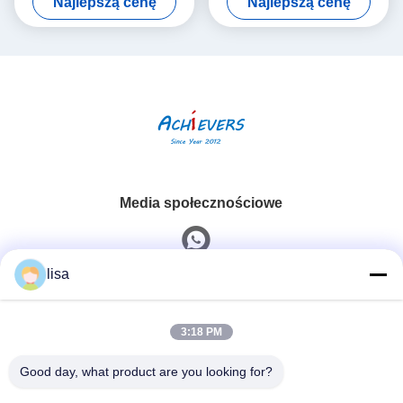
Najlepszą cenę
Najlepszą cenę
000-309-00-03-01
Media społecznościowe
lisa
Szybki kontakt
3:18 PM
Tel.
0086-13828861501
Good day, what product are you looking for?