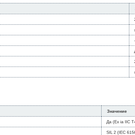
Значение
Да (Ex ia IIC 
SIL 2 (IEC 615