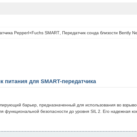
датчика Pepperl+Fuchs SMART
, 
Передатчик сонда близости Bently N
ник питания для SMART-передатчика
олирующий барьер, предназначенный для использования во взрывоо
я функциональной безопасности до уровня SIL 2. Его надежная к