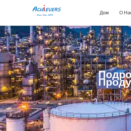
Дом
О На
Подро
Проду