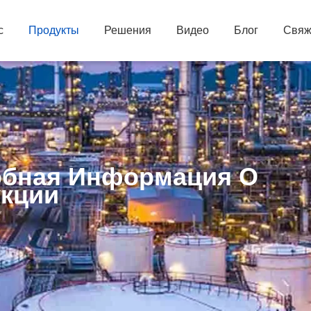
с
Продукты
Решения
Видео
Блог
Свяж
бная Информация О
кции