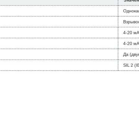
Значен
Однока
Взрыво
4-20 мА
4-20 мА
Да (дв
SIL 2 (