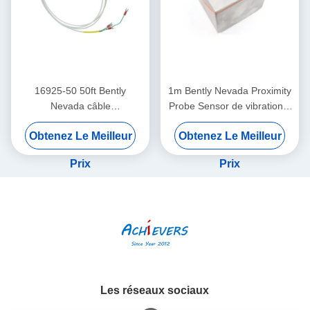
16925-50 50ft Bently
1m Bently Nevada Proximity
Nevada câble
Probe Sensor de vibration à
d'interconnexion de
double sonde 26530-12-10-
Obtenez Le Meilleur
Obtenez Le Meilleur
proximité sans blindage
00-000-309-00-03-01
Prix
Prix
Les réseaux sociaux