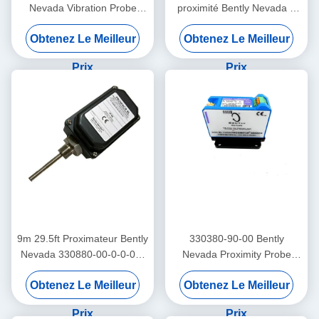
Nevada Vibration Probe
proximité Bently Nevada à
3300 Xl Proximité du capteur
basse fréquence
Obtenez Le Meilleur
Obtenez Le Meilleur
Trendmaster Pro
accéléromètre
Prix
Prix
9m 29.5ft Proximateur Bently
330380-90-00 Bently
Nevada 330880-00-0-0-03-
Nevada Proximity Probe
02 PROXPAC Assemblage
3300 XL Capteur de
Obtenez Le Meilleur
Obtenez Le Meilleur
du transducteur de proximité
proximité à haute
température
Prix
Prix