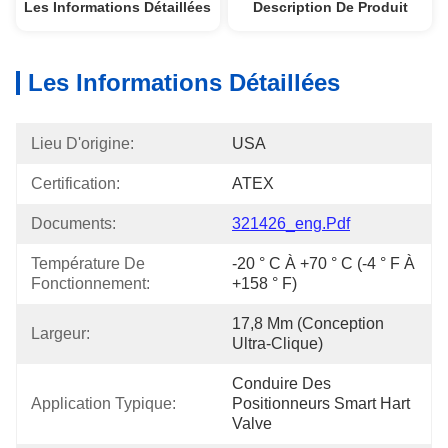
Les Informations Détaillées
Description De Produit
Les Informations Détaillées
Lieu D'origine:
USA
Certification:
ATEX
Documents:
321426_eng.pdf
Température De 
-20 ° C À +70 ° C (-4 ° F À 
Fonctionnement:
+158 ° F)
17,8 Mm (conception 
Largeur:
Ultra-Clique)
Conduire Des 
Application Typique:
Positionneurs Smart Hart 
Valve