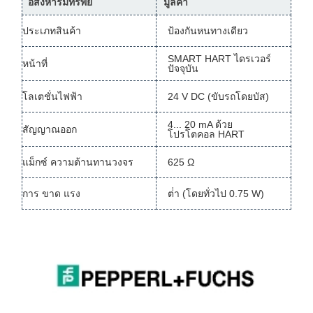
อสังหาริมทรัพย์
มูลค่า
ประเภทสินค้า
ป้องกันหนทางเดียว
SMART HART ไดรเวอร์
หน้าที่
ปัจจุบัน
โลเตชั่นไฟฟ้า
24 V DC (ขับรถโดยบัส)
4... 20 mA ด้วย
สัญญาณออก
โปรโตคอล HART
แม็กซ์ ความต้านทานวงจร
625 Ω
การ ขาด แรง
ต่ํา (โดยทั่วไป 0.75 W)