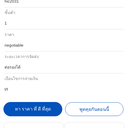
hic2031
ขั้นต่ำ:
1
ราคา:
negotiable
ระยะเวลาการจัดส่ง:
ต่อรองได้
เงื่อนไขการจ่ายเงิน:
t/t
หา ราคา ที่ ดี ที่สุด
พูดคุยกันตอนนี้